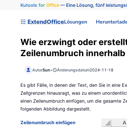
Kutools
for
Office
— Eine Lösung, fünf leistungss
ExtendOffice
Lösungen
Herunterlad
Wie erzwingt oder erstel
Zeilenumbruch innerhalb 
Autor
Sun
•
Änderungsdatum
2024-11-18
Es gibt Fälle, in denen der Text, den Sie in eine 
Zellgrenzen hinausragt, was zu einem unordentlich
einen Zeilenumbruch einfügen, um die gesamte Zei
folgenden Abbildung dargestellt.
Zeilenumbruch einfügen