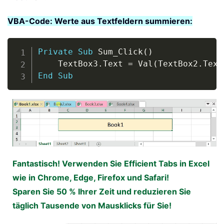
VBA-Code: Werte aus Textfeldern summieren:
Copy
Private
Sub
 Sum_Click
(
)
    TextBox3
.
Text 
=
 Val
(
TextBox2
.
Text
End
Sub
Fantastisch! Verwenden Sie Efficient Tabs in Excel
wie in Chrome, Edge, Firefox und Safari!
Sparen Sie 50 % Ihrer Zeit und reduzieren Sie
täglich Tausende von Mausklicks für Sie!