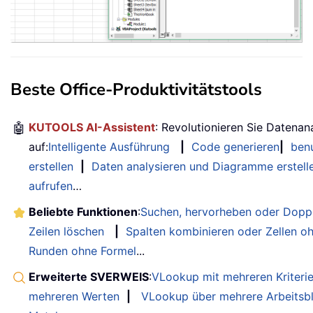
Beste Office-Produktivitätstools
🤖
KUTOOLS AI-Assistent
: Revolutionieren Sie Datenan
auf:
Intelligente Ausführung
|
Code generieren
|
benu
erstellen
|
Daten analysieren und Diagramme erstell
aufrufen
…
Beliebte Funktionen
:
Suchen, hervorheben oder Doppe
Zeilen löschen
|
Spalten kombinieren oder Zellen o
Runden ohne Formel
...
Erweiterte SVERWEIS
:
VLookup mit mehreren Kriteri
mehreren Werten
|
VLookup über mehrere Arbeitsbl