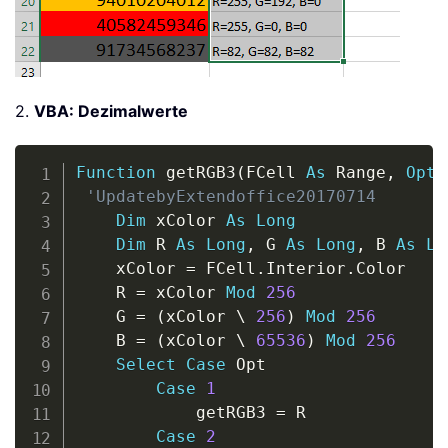
2.
VBA: Dezimalwerte
Copy
Function
 getRGB3
(
FCell 
As
 Range
,
Opti
'UpdatebyExtendoffice20170714
Dim
 xColor 
As
Long
Dim
 R 
As
Long
,
 G 
As
Long
,
 B 
As
Lo
    xColor 
=
 FCell
.
Interior
.
Color

    R 
=
 xColor 
Mod
256
    G 
=
(
xColor 
\
256
)
Mod
256
    B 
=
(
xColor 
\
65536
)
Mod
256
Select
Case
 Opt

Case
1
            getRGB3 
=
 R

Case
2