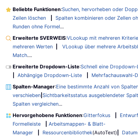
Beliebte Funktionen
:
Suchen, hervorheben oder Doppe
Zeilen löschen
|
Spalten kombinieren oder Zellen o
Runden ohne Formel
...
Erweiterte SVERWEIS
:
VLookup mit mehreren Kriteri
mehreren Werten
|
VLookup über mehrere Arbeitsbl
Match
....
Erweiterte Dropdown-Liste
:
Schnell eine Dropdown-L
|
Abhängige Dropdown-Liste
|
Mehrfachauswahl-D
Spalten-Manager
:
Eine bestimmte Anzahl von Spalte
verschieben
|
Sichtbarkeitsstatus ausgeblendeter Spal
Spalten vergleichen
...
Hervorgehobene Funktionen
:
Gitterfokus
|
Entwur
Formelleiste
|
Arbeitsmappen- & Blatt-
Manager
|
Ressourcenbibliothek
(AutoText)
|
Datum