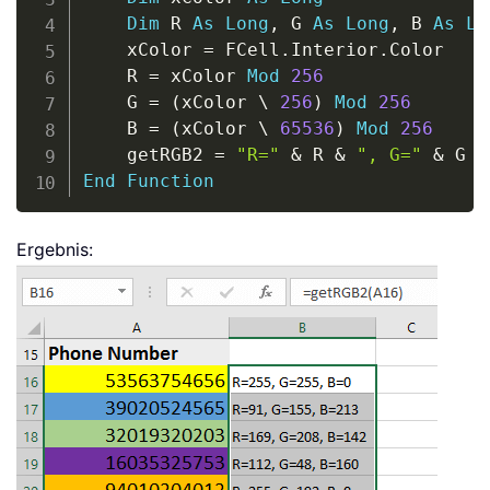
Dim
 R 
As
Long
,
 G 
As
Long
,
 B 
As
Lo
    xColor 
=
 FCell
.
Interior
.
Color

    R 
=
 xColor 
Mod
256
    G 
=
(
xColor 
\
256
)
Mod
256
    B 
=
(
xColor 
\
65536
)
Mod
256
    getRGB2 
=
"R="
&
 R 
&
", G="
&
 G 
&
End
Function
Ergebnis: