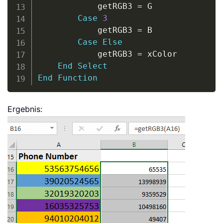
            getRGB3 
=
 G

Case
3
            getRGB3 
=
 B

Case
Else
            getRGB3 
=
 xColor

End
Select
End
Function
Ergebnis: