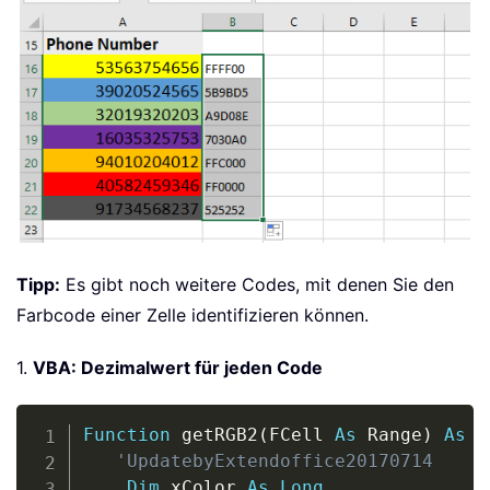
Tipp:
Es gibt noch weitere Codes, mit denen Sie den
Farbcode einer Zelle identifizieren können.
1.
VBA: Dezimalwert für jeden Code
Copy
Function
 getRGB2
(
FCell 
As
 Range
)
As
S
'UpdatebyExtendoffice20170714  
Dim
 xColor 
As
Long