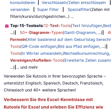
konsolidieren
|
Verschlüsseln/Zellen entschlüsseln
|
versenden
|
Super Filter
|
Spezialfilter
(Zellen mit
filtern/kursiv/durchgestrichen...) ...
Top-15-Toolsets
:
12-
Text-
Tools
(
Text hinzufügen
,
Bes
...)
|
50+-
Diagramm-
Typen
(
Gantt-Diagramm
, ...)
|
4
Formeln
(
Alter basierend auf dem Geburtstag berech
Tools
(
QR-Code einfügen
,
Bild aus Pfad einfügen
, ...)
|
Tools
(
In Wörter umwandeln
,
Wechselkursumrechnung
,
Vereinigen/Aufteilen-
Tools
(
Erweiterte Zeilen zusa
...)
|
... und mehr
Verwenden Sie Kutools in Ihrer bevorzugten Sprache –
unterstützt Englisch, Spanisch, Deutsch, Französisch,
Chinesisch und 40+ weitere Sprachen!
Verbessern Sie Ihre Excel-Kenntnisse mit
Kutools für Excel und erleben Sie Effizienz wie