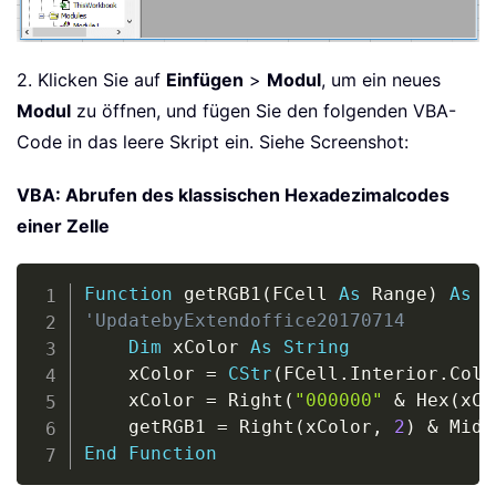
2. Klicken Sie auf
Einfügen
>
Modul
, um ein neues
Modul
zu öffnen, und fügen Sie den folgenden VBA-
Code in das leere Skript ein. Siehe Screenshot:
VBA: Abrufen des klassischen Hexadezimalcodes
einer Zelle
Copy
Function
 getRGB1
(
FCell 
As
 Range
)
As
S
'UpdatebyExtendoffice20170714
Dim
 xColor 
As
String
    xColor 
=
CStr
(
FCell
.
Interior
.
Colo
    xColor 
=
 Right
(
"000000"
&
 Hex
(
xCo
    getRGB1 
=
 Right
(
xColor
,
2
)
&
 Mid
(
End
Function