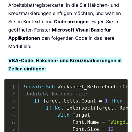
Arbeitsblattregisterkarte, in die Sie Häkchen- und
Kreuzmarkierungen einfügen möchten, und wählen
Sie im Kontextmenü
Code anzeigen
. Fügen Sie im
geöffneten Fenster
Microsoft Visual Basic für
Applikationen
den folgenden Code in das leere
Modul ein:
VBA-Code: Häkchen- und Kreuzmarkierungen in
Zellen einfügen:
Copy
Private
Sub
 Worksheet_BeforeDoubleCli
'Updateby Extendoffice
If
 Target
.
Cells
.
Count 
=
1
Then
If
Not
 Intersect
(
Target
,
 Rang
With
 Target

.
Font
.
Name 
=
"Wingdin
.
Font
.
Size 
=
12