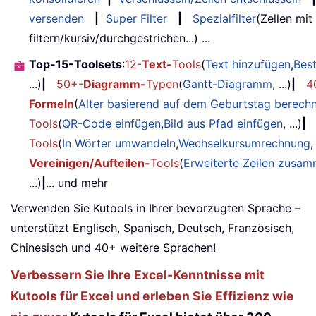
versenden
|
Super Filter
|
Spezialfilter
(Zellen mit
filtern/kursiv/durchgestrichen...) ...
Top-15-Toolsets
:
12-
Text-
Tools
(
Text hinzufügen
,
Bes
...)
|
50+-
Diagramm-
Typen
(
Gantt-Diagramm
, ...)
|
4
Formeln
(
Alter basierend auf dem Geburtstag berech
Tools
(
QR-Code einfügen
,
Bild aus Pfad einfügen
, ...)
|
Tools
(
In Wörter umwandeln
,
Wechselkursumrechnung
,
Vereinigen/Aufteilen-
Tools
(
Erweiterte Zeilen zusa
...)
|
... und mehr
Verwenden Sie Kutools in Ihrer bevorzugten Sprache –
unterstützt Englisch, Spanisch, Deutsch, Französisch,
Chinesisch und 40+ weitere Sprachen!
Verbessern Sie Ihre Excel-Kenntnisse mit
Kutools für Excel und erleben Sie Effizienz wie