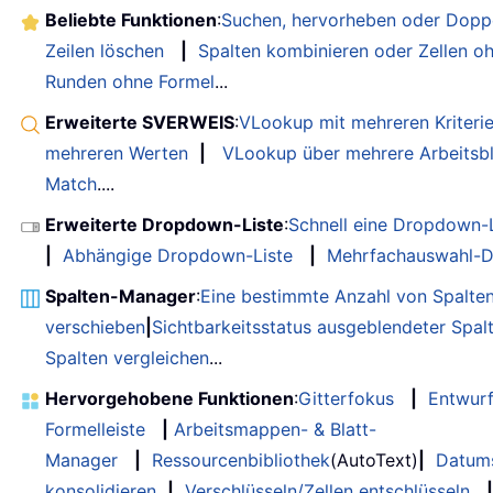
Beliebte Funktionen
:
Suchen, hervorheben oder Doppe
Zeilen löschen
|
Spalten kombinieren oder Zellen o
Runden ohne Formel
...
Erweiterte SVERWEIS
:
VLookup mit mehreren Kriteri
mehreren Werten
|
VLookup über mehrere Arbeitsbl
Match
....
Erweiterte Dropdown-Liste
:
Schnell eine Dropdown-L
|
Abhängige Dropdown-Liste
|
Mehrfachauswahl-D
Spalten-Manager
:
Eine bestimmte Anzahl von Spalte
verschieben
|
Sichtbarkeitsstatus ausgeblendeter Spal
Spalten vergleichen
...
Hervorgehobene Funktionen
:
Gitterfokus
|
Entwur
Formelleiste
|
Arbeitsmappen- & Blatt-
Manager
|
Ressourcenbibliothek
(AutoText)
|
Datum
konsolidieren
|
Verschlüsseln/Zellen entschlüsseln
|