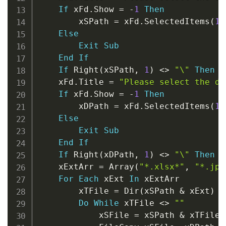
If
 xFd
.
Show 
=
-
1
Then
        xSPath 
=
 xFd
.
SelectedItems
(
1
)
Else
Exit
Sub
End
If
If
 Right
(
xSPath
,
1
)
<
>
"\"
Then
 x
    xFd
.
Title 
=
"Please select the de
If
 xFd
.
Show 
=
-
1
Then
        xDPath 
=
 xFd
.
SelectedItems
(
1
)
Else
Exit
Sub
End
If
If
 Right
(
xDPath
,
1
)
<
>
"\"
Then
 x
    xExtArr 
=
 Array
(
"*.xlsx*"
,
"*.jpg
For
Each
 xExt 
In
 xExtArr

        xTFile 
=
 Dir
(
xSPath 
&
 xExt
)
Do
While
 xTFile 
<
>
""
            xSFile 
=
 xSPath 
&
 xTFile
