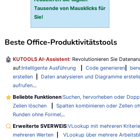
Tausende von Mausklicks für
Sie!
Beste Office-Produktivitätstools
🤖
KUTOOLS AI-Assistent
: Revolutionieren Sie Datenan
auf:
Intelligente Ausführung
|
Code generieren
|
benu
erstellen
|
Daten analysieren und Diagramme erstell
aufrufen
…
Beliebte Funktionen
:
Suchen, hervorheben oder Doppe
Zeilen löschen
|
Spalten kombinieren oder Zellen o
Runden ohne Formel
...
Erweiterte SVERWEIS
:
VLookup mit mehreren Kriteri
mehreren Werten
|
VLookup über mehrere Arbeitsbl