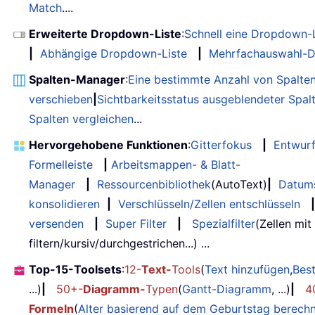
Match
....
Erweiterte Dropdown-Liste
:
Schnell eine Dropdown-L
|
Abhängige Dropdown-Liste
|
Mehrfachauswahl-D
Spalten-Manager
:
Eine bestimmte Anzahl von Spalte
verschieben
|
Sichtbarkeitsstatus ausgeblendeter Spal
Spalten vergleichen
...
Hervorgehobene Funktionen
:
Gitterfokus
|
Entwur
Formelleiste
|
Arbeitsmappen- & Blatt-
Manager
|
Ressourcenbibliothek
(AutoText)
|
Datum
konsolidieren
|
Verschlüsseln/Zellen entschlüsseln
|
versenden
|
Super Filter
|
Spezialfilter
(Zellen mit
filtern/kursiv/durchgestrichen...) ...
Top-15-Toolsets
:
12-
Text-
Tools
(
Text hinzufügen
,
Bes
...)
|
50+-
Diagramm-
Typen
(
Gantt-Diagramm
, ...)
|
4
Formeln
(
Alter basierend auf dem Geburtstag berech