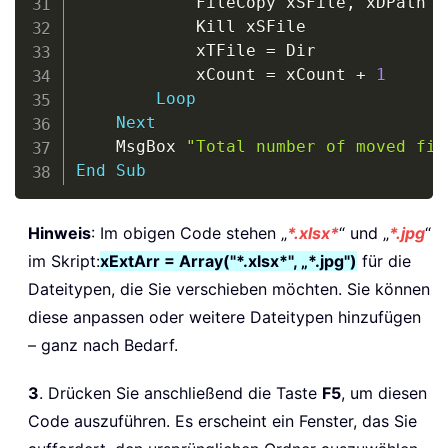
            FileCopy xSFile
,
 xDPath 
&
            Kill xSFile

            xTFile 
=
 Dir

            xCount 
=
 xCount 
+
1
Loop
Next
    MsgBox 
"Total number of moved fil
End
Sub
Hinweis
: Im obigen Code stehen „
*.xlsx*
“ und „
*.jpg
“
im Skript:
xExtArr = Array("*.xlsx*", „*.jpg")
für die
Dateitypen, die Sie verschieben möchten. Sie können
diese anpassen oder weitere Dateitypen hinzufügen
– ganz nach Bedarf.
3
. Drücken Sie anschließend die Taste
F5
, um diesen
Code auszuführen. Es erscheint ein Fenster, das Sie