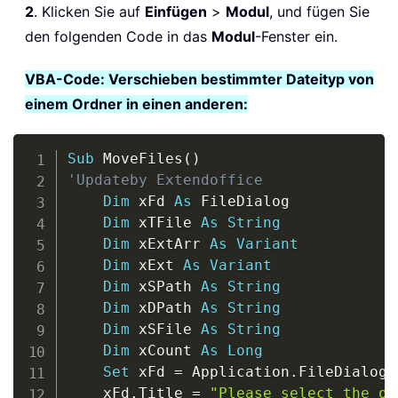
2
. Klicken Sie auf
Einfügen
>
Modul
, und fügen Sie
den folgenden Code in das
Modul
-Fenster ein.
VBA-Code: Verschieben bestimmter Dateityp von
einem Ordner in einen anderen:
Copy
Sub
 MoveFiles
(
)
'Updateby Extendoffice
Dim
 xFd 
As
 FileDialog

Dim
 xTFile 
As
String
Dim
 xExtArr 
As
Variant
Dim
 xExt 
As
Variant
Dim
 xSPath 
As
String
Dim
 xDPath 
As
String
Dim
 xSFile 
As
String
Dim
 xCount 
As
Long
Set
 xFd 
=
 Application
.
FileDialog
(
    xFd
.
Title 
=
"Please select the or