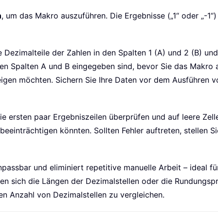
ol
)
.
Value 
=
1
n
, um das Makro auszuführen. Die Ergebnisse („1“ oder „-1“)
ol
)
.
Value 
=
-
1
Dezimalteile der Zahlen in den Spalten 1 (A) und 2 (B) und 
 den Spalten A und B eingegeben sind, bevor Sie das Makro
nzeigen möchten. Sichern Sie Ihre Daten vor dem Ausführen
 die ersten paar Ergebniszeilen überprüfen und auf leere Ze
einträchtigen könnten. Sollten Fehler auftreten, stellen Si
passbar und eliminiert repetitive manuelle Arbeit – ideal 
en sich die Längen der Dezimalstellen oder die Rundungsp
n Anzahl von Dezimalstellen zu vergleichen.