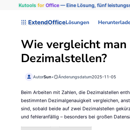
Kutools
for
Office
— Eine Lösung, fünf leistungss
ExtendOffice
Lösungen
Herunterlad
Wie vergleicht man 
Dezimalstellen?
Autor
Sun
•
Änderungsdatum
2025-11-05
Beim Arbeiten mit Zahlen, die Dezimalstellen ent
bestimmten Dezimalgenauigkeit vergleichen, ansta
sind, sobald beide auf zwei Dezimalstellen gekür
und fehleranfällig – besonders bei großen Datens