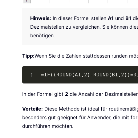
Hinweis:
In dieser Formel stellen
A1
und
B1
di
Dezimalstellen zu vergleichen. Sie können di
benötigen.
Tipp:
Wenn Sie die Zahlen stattdessen runden möc
=IF((ROUND(A1,2)-ROUND(B1,2))=0
In der Formel gibt
2
die Anzahl der Dezimalstellen
Vorteile:
Diese Methode ist ideal für routinemäßi
besonders gut geeignet für Anwender, die mit for
durchführen möchten.