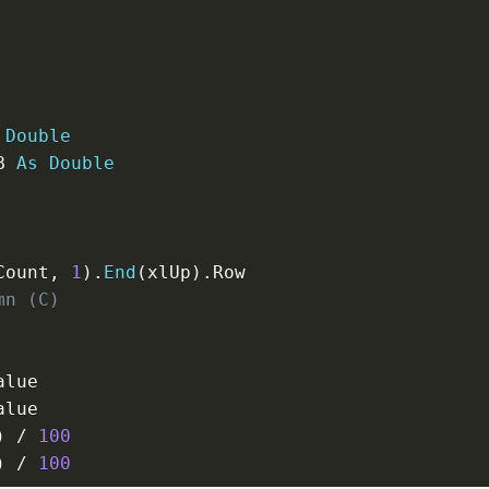
Double
B 
As
Double
Count
,
1
)
.
End
(
xlUp
)
.
Row

mn (C)
alue

alue

)
/
100
)
/
100