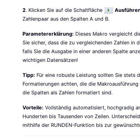
If
 floorA 
=
 floorB 
Then
            ws
.
Cells
(
i
,
 resultC
2
. Klicken Sie auf die Schaltfläche
Ausführe
Else
Zahlenpaar aus den Spalten A und B.
            ws
.
Cells
(
i
,
 resultC
End
If
Parametererklärung:
Dieses Makro vergleicht die 
Next
Sie sicher, dass die zu vergleichenden Zahlen in
End
Sub
falls Sie die Ausgabe in einer anderen Spalte a
wichtigen Datensätzen!
Tipp:
Für eine robuste Leistung sollten Sie stets
Formatierungen achten, die die Makroausführung be
die Spalten als Zahlen formatiert sind.
Vorteile:
Vollständig automatisiert, hochgradig an
Hunderten bis Tausenden von Zeilen. Unterscheid
mithilfe der RUNDEN-Funktion bis zur gewünschte