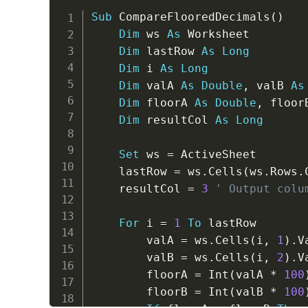
Sub
 CompareFlooredDecimals
(
)
Dim
 ws 
As
 Worksheet

Dim
 lastRow 
As
Long
Dim
 i 
As
Long
Dim
 valA 
As
Double
,
 valB 
As
Dim
 floorA 
As
Double
,
 floor
Dim
 resultCol 
As
Long
Set
 ws 
=
 ActiveSheet

    lastRow 
=
 ws
.
Cells
(
ws
.
Rows
.
    resultCol 
=
3
' Output colu
For
 i 
=
1
To
 lastRow

        valA 
=
 ws
.
Cells
(
i
,
1
)
.
V
        valB 
=
 ws
.
Cells
(
i
,
2
)
.
V
        floorA 
=
 Int
(
valA 
*
100
        floorB 
=
 Int
(
valB 
*
100