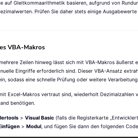
ie auf Gleitkommaarithmetik basieren, aufgrund von Rundun
Dezimalwerten. Prüfen Sie daher stets einige Ausgabewerte 
eines VBA-Makros
mehrere Zeilen hinweg lässt sich mit VBA-Makros äußerst e
le Eingriffe erforderlich sind. Dieser VBA-Ansatz extrahie
 ein, sodass eine schnelle Prüfung oder weitere Verarbeitun
 mit Excel-Makros vertraut sind, wiederholt Dezimalzahlen
wand benötigen.
lertools
>
Visual Basic
(falls die Registerkarte „Entwicklerto
Einfügen
>
Modul
, und fügen Sie dann den folgenden Code