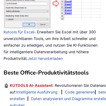
Kutools für Excel
– Erweitern Sie Excel mit über 300
unverzichtbaren Tools, um Ihre Arbeit schneller und
einfacher zu erledigen, und nutzen Sie KI-Funktionen
für intelligentere Datenverarbeitung und höhere
Produktivität.
Jetzt herunterladen
Beste Office-Produktivitätstools
🤖
KUTOOLS AI-Assistent
: Revolutionieren Sie Datenan
auf:
Intelligente Ausführung
|
Code generieren
|
benu
erstellen
|
Daten analysieren und Diagramme erstell
aufrufen
…