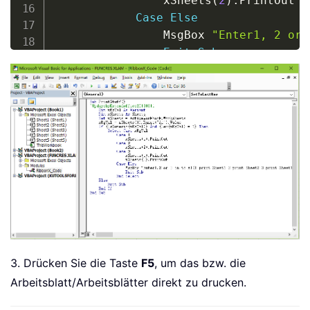
                xSheets
(
2
)
.
PrintOut

Case
Else
                MsgBox 
"Enter1, 2 or 
Exit
Sub
End
Select
Else
Exit
Sub
End
If
End
Sub
3. Drücken Sie die Taste
F5
, um das bzw. die
Arbeitsblatt/Arbeitsblätter direkt zu drucken.