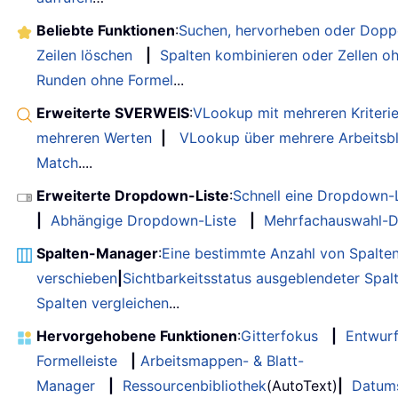
Beliebte Funktionen
:
Suchen, hervorheben oder Doppe
Zeilen löschen
|
Spalten kombinieren oder Zellen o
Runden ohne Formel
...
Erweiterte SVERWEIS
:
VLookup mit mehreren Kriteri
mehreren Werten
|
VLookup über mehrere Arbeitsbl
Match
....
Erweiterte Dropdown-Liste
:
Schnell eine Dropdown-L
|
Abhängige Dropdown-Liste
|
Mehrfachauswahl-D
Spalten-Manager
:
Eine bestimmte Anzahl von Spalte
verschieben
|
Sichtbarkeitsstatus ausgeblendeter Spal
Spalten vergleichen
...
Hervorgehobene Funktionen
:
Gitterfokus
|
Entwur
Formelleiste
|
Arbeitsmappen- & Blatt-
Manager
|
Ressourcenbibliothek
(AutoText)
|
Datum