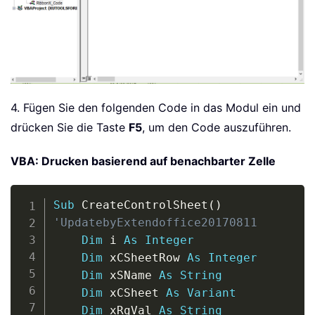
4. Fügen Sie den folgenden Code in das Modul ein und
drücken Sie die Taste
F5
, um den Code auszuführen.
VBA: Drucken basierend auf benachbarter Zelle
Copy
Sub
 CreateControlSheet
(
)
'UpdatebyExtendoffice20170811
Dim
 i 
As
Integer
Dim
 xCSheetRow 
As
Integer
Dim
 xSName 
As
String
Dim
 xCSheet 
As
Variant
Dim
 xRgVal 
As
String