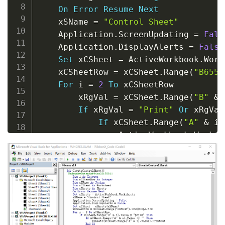
On
Error
Resume
Next
    xSName 
=
"Control Sheet"
    Application
.
ScreenUpdating 
=
Fals
    Application
.
DisplayAlerts 
=
False
Set
 xCSheet 
=
 ActiveWorkbook
.
Work
    xCSheetRow 
=
 xCSheet
.
Range
(
"B6553
For
 i 
=
2
To
 xCSheetRow

        xRgVal 
=
 xCSheet
.
Range
(
"B"
&
 
If
 xRgVal 
=
"Print"
Or
 xRgVal
If
 xCSheet
.
Range
(
"A"
&
 i
)
                ActiveWorkbook
.
Worksh
End
If
End
If
Next
    xCSheet
.
Delete

    ActiveWorkbook
.
Worksheets
.
Add

    ActiveSheet
.
Name 
=
"Control Sheet
    Range
(
"A1"
)
.
Select