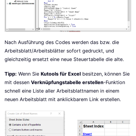
    ActiveCell
.
FormulaR1C1 
=
"Sheet N
    Range
(
"B1"
)
.
Select
    ActiveCell
.
FormulaR1C1 
=
"Print?"
For
 i 
=
1
To
 ActiveWorkbook
.
Works
        Range
(
"A"
&
 i 
+
1
)
.
Value 
=
 Ac
Nach Ausführung des Codes werden das bzw. die
Next
Arbeitsblatt/Arbeitsblätter sofort gedruckt, und
    Cells
.
Columns
.
AutoFit

gleichzeitig ersetzt eine neue Steuertabelle die alte.
    Application
.
DisplayAlerts 
=
True
    Application
.
ScreenUpdating 
=
True
Tipp:
Wenn Sie
Kutools für Excel
besitzen, können Sie
End
Sub
mit dessen
Verknüpfungstabelle erstellen
-Funktion
schnell eine Liste aller Arbeitsblattnamen in einem
neuen Arbeitsblatt mit anklickbarem Link erstellen.