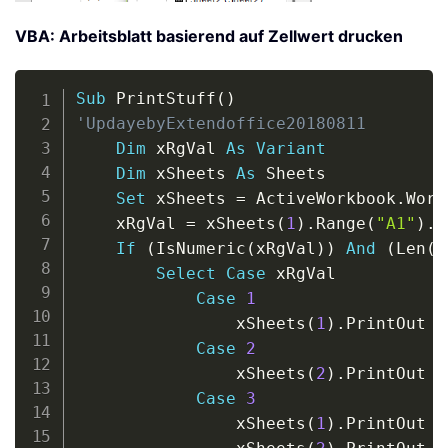
VBA: Arbeitsblatt basierend auf Zellwert drucken
Copy
Sub
 PrintStuff
(
)
'UpdayebyExtendoffice20180811
Dim
 xRgVal 
As
Variant
Dim
 xSheets 
As
 Sheets

Set
 xSheets 
=
 ActiveWorkbook
.
Work
    xRgVal 
=
 xSheets
(
1
)
.
Range
(
"A1"
)
.
V
If
(
IsNumeric
(
xRgVal
)
)
And
(
Len
(
x
Select
Case
 xRgVal

Case
1
                xSheets
(
1
)
.
PrintOut

Case
2
                xSheets
(
2
)
.
PrintOut

Case
3
                xSheets
(
1
)
.
PrintOut
