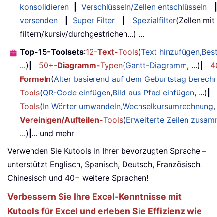
konsolidieren
|
Verschlüsseln/Zellen entschlüsseln
|
versenden
|
Super Filter
|
Spezialfilter
(Zellen mit
filtern/kursiv/durchgestrichen...) ...
Top-15-Toolsets
:
12-
Text-
Tools
(
Text hinzufügen
,
Bes
...)
|
50+-
Diagramm-
Typen
(
Gantt-Diagramm
, ...)
|
4
Formeln
(
Alter basierend auf dem Geburtstag berech
Tools
(
QR-Code einfügen
,
Bild aus Pfad einfügen
, ...)
|
Tools
(
In Wörter umwandeln
,
Wechselkursumrechnung
,
Vereinigen/Aufteilen-
Tools
(
Erweiterte Zeilen zusa
...)
|
... und mehr
Verwenden Sie Kutools in Ihrer bevorzugten Sprache –
unterstützt Englisch, Spanisch, Deutsch, Französisch,
Chinesisch und 40+ weitere Sprachen!
Verbessern Sie Ihre Excel-Kenntnisse mit
Kutools für Excel und erleben Sie Effizienz wie