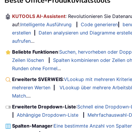
Beste Office-Produktivitätstools
🤖
KUTOOLS AI-Assistent
: Revolutionieren Sie Datenan
auf:
Intelligente Ausführung
|
Code generieren
|
benu
erstellen
|
Daten analysieren und Diagramme erstell
aufrufen
…
Beliebte Funktionen
:
Suchen, hervorheben oder Doppe
Zeilen löschen
|
Spalten kombinieren oder Zellen o
Runden ohne Formel
...
Erweiterte SVERWEIS
:
VLookup mit mehreren Kriteri
mehreren Werten
|
VLookup über mehrere Arbeitsbl
Match
....
Erweiterte Dropdown-Liste
:
Schnell eine Dropdown-L
|
Abhängige Dropdown-Liste
|
Mehrfachauswahl-D
Spalten-Manager
:
Eine bestimmte Anzahl von Spalte