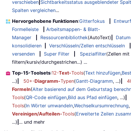
verschieben
|
Sichtbarkeitsstatus ausgeblendeter Spal
Spalten vergleichen
...
Hervorgehobene Funktionen
:
Gitterfokus
|
Entwur
Formelleiste
|
Arbeitsmappen- & Blatt-
Manager
|
Ressourcenbibliothek
(AutoText)
|
Datum
konsolidieren
|
Verschlüsseln/Zellen entschlüsseln
|
versenden
|
Super Filter
|
Spezialfilter
(Zellen mit
filtern/kursiv/durchgestrichen...) ...
Top-15-Toolsets
:
12-
Text-
Tools
(
Text hinzufügen
,
Bes
...)
|
50+-
Diagramm-
Typen
(
Gantt-Diagramm
, ...)
|
4
Formeln
(
Alter basierend auf dem Geburtstag berech
Tools
(
QR-Code einfügen
,
Bild aus Pfad einfügen
, ...)
|
Tools
(
In Wörter umwandeln
,
Wechselkursumrechnung
,
Vereinigen/Aufteilen-
Tools
(
Erweiterte Zeilen zusa
...)
|
... und mehr