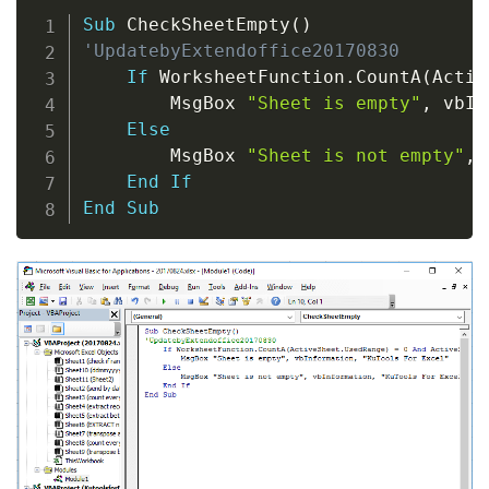
Copy
Sub
 CheckSheetEmpty
(
)
'UpdatebyExtendoffice20170830
If
 WorksheetFunction
.
CountA
(
Activ
        MsgBox 
"Sheet is empty"
,
 vbIn
Else
        MsgBox 
"Sheet is not empty"
,
 
End
If
End
Sub