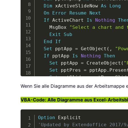
Dim
 xActiveSlideNow 
As
Long
On
Error
Resume
Next
If
 ActiveChart 
Is
Nothing
The
    MsgBox 
"Select a chart and 
Exit
Sub
End
If
Set
 pptApp 
=
 GetObject
(
,
"Pow
If
 pptApp 
Is
Nothing
Then
Set
 pptApp 
=
 CreateObject
(
"
Set
 pptPres 
=
 pptApp
.
Presen
Set
 pptSlide 
=
 pptPres
.
Slid
Else
Wenn Sie alle Diagramme aus der Arbeitsmappe e
If
 pptApp
.
Presentations
.
Cou
Set
 pptPres 
=
 pptApp
.
Acti
VBA-Code: Alle Diagramme aus Excel-Arbeitsbl
If
 pptPres
.
Slides
.
Count 
>
        xActiveSlideNow 
=
 pptAp
Option
Set
 pptSlide 
=
 pptPres
.
'Updated by Extendoffice 2017/9
Else