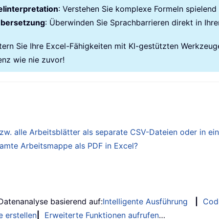
rkbook
linterpretation
.
Worksheets

: Verstehen Sie komplexe Formeln spielend l
et
.
ChartObjects

übersetzung
: Überwinden Sie Sprachbarrieren direkt in Ihre
rt
.
Chart
)
tern Sie Ihre Excel-Fähigkeiten mit KI-gestützten Werkzeug
enz wie nie zuvor!
rkbook
.
Charts

. alle Arbeitsblätter als separate CSV-Dateien oder in ein
samte Arbeitsmappe als PDF in Excel?
ied successfully to the new presentation!"
,
 v
 Chart
)
 Datenanalyse basierend auf:
Intelligente Ausführung
|
Cod
 erstellen
|
Erweiterte Funktionen aufrufen
…