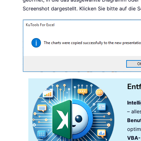
If
 pptApp 
Is
Nothing
Then
End
Sub
Screenshot dargestellt. Klicken Sie bitte auf die 
Set
 pptApp 
=
 CreateObject
Set
 pptPres 
=
 pptApp
.
Pres
Set
 pptSlide 
=
 pptPres
.
Sl
Else
If
 pptApp
.
Presentations
Set
 pptPres 
=
 pptApp
.
If
 pptPres
.
Slides
.
Cou
            xActiveSlideNow 
=
 p
Set
 pptSlide 
=
 pptP
Else
Ent
Set
 pptSlide 
=
 pptP
End
If
Intel
Else
– all
Set
 pptPres 
=
 pptApp
.
Benut
Set
 pptSlide 
=
 pptPre
optim
End
If
VBA-
End
If