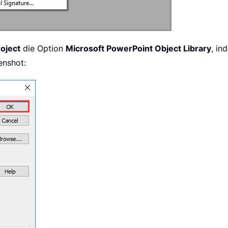
oject
die Option
Microsoft PowerPoint Object Library
, in
enshot: