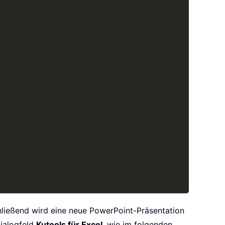
hließend wird eine neue PowerPoint-Präsentation
ialogfeld
Kutools für Excel
, wie im folgenden