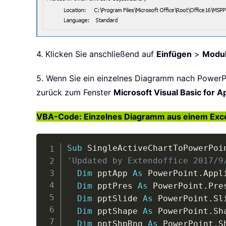
4. Klicken Sie anschließend auf
Einfügen
>
Modu
5. Wenn Sie ein einzelnes Diagramm nach PowerP
zurück zum Fenster
Microsoft Visual Basic for A
VBA-Code: Einzelnes Diagramm aus einem Excel
Sub
 SingleActiveChartToPowerPoi
'Updated by Extendoffice 2017/9
Dim
 pptApp 
As
 PowerPoint
.
Appl
Dim
 pptPres 
As
 PowerPoint
.
Pre
Dim
 pptSlide 
As
 PowerPoint
.
Sli
Dim
 pptShape 
As
 PowerPoint
.
Sha
Dim
 pptShpRng 
As
 PowerPoint
.
S