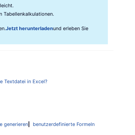
eicht.
n Tabellenkalkulationen.
en.
Jetzt herunterladen
und erleben Sie
e Textdatei in Excel?
bInformation
,
"KuTools For Excel"
e generieren
|
benutzerdefinierte Formeln