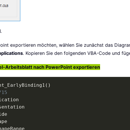
l
.
oint exportieren möchten, wählen Sie zunächst das Diagra
pplications
. Kopieren Sie den folgenden VBA-Code und fügen
-Arbeitsblatt nach PowerPoint exportieren
nt_EarlyBinding1
(
)
/15
ication

sentation

de

pe

hapeRange
