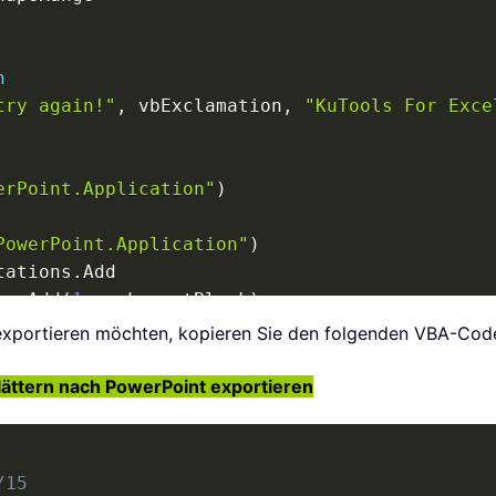
n
try again!"
,
 vbExclamation
,
"KuTools For Exce
erPoint.Application"
)
PowerPoint.Application"
)
tations
.
Add

es
.
Add
(
1
,
 ppLayoutBlank
)
xportieren möchten, kopieren Sie den folgenden VBA-Code 
nt 
>
0
Then
vePresentation

ättern nach PowerPoint exportieren
0
Then
p
.
ActiveWindow
.
View
.
Slide
.
SlideIndex

Slides
(
xActiveSlideNow
)
/15