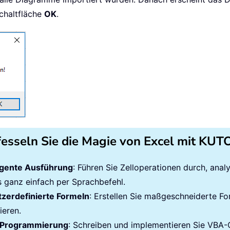
Schaltfläche
OK
.
(
"PowerPoint.Application"
)
entations
.
Add

ides
.
Add
(
1
,
 ppLayoutBlank
)
.
Count 
>
0
Then
ActivePresentation

nt 
>
0
Then
ptApp
.
ActiveWindow
.
View
.
Slide
.
SlideIndex

res
.
Slides
(
xActiveSlideNow
)
fesseln Sie die Magie von Excel mit KU
res
.
Slides
.
Add
(
1
,
 ppLayoutBlank
)
ligente Ausführung
: Führen Sie Zelloperationen durch, ana
es ganz einfach per Sprachbefehl.
Presentations
.
Add

zerdefinierte Formeln
: Erstellen Sie maßgeschneiderte Fo
s
.
Slides
.
Add
(
1
,
 ppLayoutBlank
)
ieren.
Programmierung
: Schreiben und implementieren Sie VBA