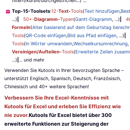
filtern/kursiv/durchgestrichen...) ...
Top-15-Toolsets
:
12-
Text-
Tools
(
Text hinzufügen
,
Bes
...)
|
50+-
Diagramm-
Typen
(
Gantt-Diagramm
, ...)
|
4
Formeln
(
Alter basierend auf dem Geburtstag berech
Tools
(
QR-Code einfügen
,
Bild aus Pfad einfügen
, ...)
|
Tools
(
In Wörter umwandeln
,
Wechselkursumrechnung
,
Vereinigen/Aufteilen-
Tools
(
Erweiterte Zeilen zusa
...)
|
... und mehr
Verwenden Sie Kutools in Ihrer bevorzugten Sprache –
unterstützt Englisch, Spanisch, Deutsch, Französisch,
Chinesisch und 40+ weitere Sprachen!
Verbessern Sie Ihre Excel-Kenntnisse mit
Kutools für Excel und erleben Sie Effizienz wie
nie zuvor.
Kutools für Excel bietet über 300
erweiterte Funktionen zur Steigerung der