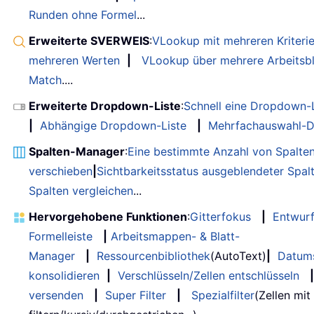
Runden ohne Formel
...
Erweiterte SVERWEIS
:
VLookup mit mehreren Kriteri
mehreren Werten
|
VLookup über mehrere Arbeitsbl
Match
....
Erweiterte Dropdown-Liste
:
Schnell eine Dropdown-L
|
Abhängige Dropdown-Liste
|
Mehrfachauswahl-D
Spalten-Manager
:
Eine bestimmte Anzahl von Spalte
verschieben
|
Sichtbarkeitsstatus ausgeblendeter Spal
Spalten vergleichen
...
Hervorgehobene Funktionen
:
Gitterfokus
|
Entwur
Formelleiste
|
Arbeitsmappen- & Blatt-
Manager
|
Ressourcenbibliothek
(AutoText)
|
Datum
konsolidieren
|
Verschlüsseln/Zellen entschlüsseln
|
versenden
|
Super Filter
|
Spezialfilter
(Zellen mit