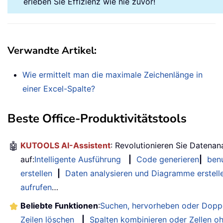
erleben Sie Effizienz wie nie zuvor!
Verwandte Artikel:
Wie ermittelt man die maximale Zeichenlänge in
einer Excel-Spalte?
Beste Office-Produktivitätstools
🤖
KUTOOLS AI-Assistent
: Revolutionieren Sie Datenan
auf:
Intelligente Ausführung
|
Code generieren
|
benu
erstellen
|
Daten analysieren und Diagramme erstell
aufrufen
…
Beliebte Funktionen
:
Suchen, hervorheben oder Doppe
Zeilen löschen
|
Spalten kombinieren oder Zellen o