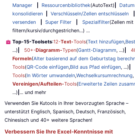
Manager
|
Ressourcenbibliothek
(AutoText)
|
Datum
konsolidieren
|
Verschlüsseln/Zellen entschlüsseln
|
versenden
|
Super Filter
|
Spezialfilter
(Zellen mit
filtern/kursiv/durchgestrichen...) ...
Top-15-Toolsets
:
12-
Text-
Tools
(
Text hinzufügen
,
Bes
...)
|
50+-
Diagramm-
Typen
(
Gantt-Diagramm
, ...)
|
4
Formeln
(
Alter basierend auf dem Geburtstag berech
Tools
(
QR-Code einfügen
,
Bild aus Pfad einfügen
, ...)
|
Tools
(
In Wörter umwandeln
,
Wechselkursumrechnung
,
Vereinigen/Aufteilen-
Tools
(
Erweiterte Zeilen zusa
...)
|
... und mehr
Verwenden Sie Kutools in Ihrer bevorzugten Sprache –
unterstützt Englisch, Spanisch, Deutsch, Französisch,
Chinesisch und 40+ weitere Sprachen!
Verbessern Sie Ihre Excel-Kenntnisse mit