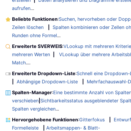
aufrufen
…
Beliebte Funktionen
:
Suchen, hervorheben oder Doppe
Zeilen löschen
|
Spalten kombinieren oder Zellen o
Runden ohne Formel
...
Erweiterte SVERWEIS
:
VLookup mit mehreren Kriteri
mehreren Werten
|
VLookup über mehrere Arbeitsbl
Match
....
Erweiterte Dropdown-Liste
:
Schnell eine Dropdown-L
|
Abhängige Dropdown-Liste
|
Mehrfachauswahl-D
Spalten-Manager
:
Eine bestimmte Anzahl von Spalte
verschieben
|
Sichtbarkeitsstatus ausgeblendeter Spal
Spalten vergleichen
...
Hervorgehobene Funktionen
:
Gitterfokus
|
Entwur
Formelleiste
|
Arbeitsmappen- & Blatt-