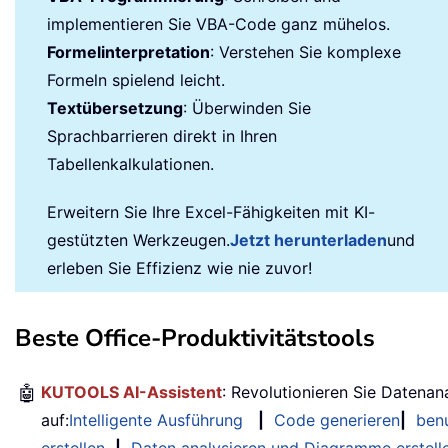
implementieren Sie VBA-Code ganz mühelos.
Formelinterpretation
: Verstehen Sie komplexe
Formeln spielend leicht.
Textübersetzung
: Überwinden Sie
Sprachbarrieren direkt in Ihren
Tabellenkalkulationen.
Erweitern Sie Ihre Excel-Fähigkeiten mit KI-
gestützten Werkzeugen.
Jetzt herunterladen
und
erleben Sie Effizienz wie nie zuvor!
Beste Office-Produktivitätstools
🤖
KUTOOLS AI-Assistent
: Revolutionieren Sie Datenan
auf:
Intelligente Ausführung
|
Code generieren
|
benu
erstellen
|
Daten analysieren und Diagramme erstell