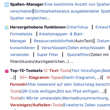
Spalten-Manager
:
Eine bestimmte Anzahl von Spalte
verschieben
|
Sichtbarkeitsstatus ausgeblendeter Spal
Spalten vergleichen
...
Hervorgehobene Funktionen
:
Gitterfokus
|
Entwur
Formelleiste
|
Arbeitsmappen- & Blatt-
Manager
|
Ressourcenbibliothek
(AutoText)
|
Datum
konsolidieren
|
Verschlüsseln/Zellen entschlüsseln
|
versenden
|
Super Filter
|
Spezialfilter
(Zellen mit
filtern/kursiv/durchgestrichen...) ...
Top-15-Toolsets
:
12-
Text-
Tools
(
Text hinzufügen
,
Bes
...)
|
50+-
Diagramm-
Typen
(
Gantt-Diagramm
, ...)
|
4
Formeln
(
Alter basierend auf dem Geburtstag berech
Tools
(
QR-Code einfügen
,
Bild aus Pfad einfügen
, ...)
|
Tools
(
In Wörter umwandeln
,
Wechselkursumrechnung
,
Vereinigen/Aufteilen-
Tools
(
Erweiterte Zeilen zusa