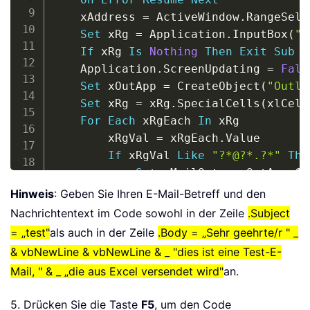
    xAddress 
=
 ActiveWindow
.
RangeSele
Set
 xRg 
=
 Application
.
InputBox
(
"P
If
 xRg 
Is
Nothing
Then
Exit
Sub
    Application
.
ScreenUpdating 
=
Fals
Set
 xOutApp 
=
 CreateObject
(
"Outlo
Set
 xRg 
=
 xRg
.
SpecialCells
(
xlCell
For
Each
 xRgEach 
In
 xRg

        xRgVal 
=
 xRgEach
.
Value

If
 xRgVal 
Like
"?*@?*.?*"
The
Set
 xMailOut 
=
 xOutApp
.
Cr
With
 xMailOut

Hinweis
: Geben Sie Ihren E-Mail-Betreff und den
.
To
=
 xRgVal

Nachrichtentext im Code sowohl in der Zeile
.Subject
.
Subject 
=
"Test"
= „test"
als auch in der Zeile
.Body = „Sehr geehrte/r " _
.
Body 
=
"Dear "
_
& vbNewLine & vbNewLine & _ "dies ist eine Test-E-
&
 vbNewLine 
&
 v
Mail, " & _ „die aus Excel versendet wird"
an.
"This is a te
"sending in E
5. Drücken Sie die Taste
F5
, um den Code