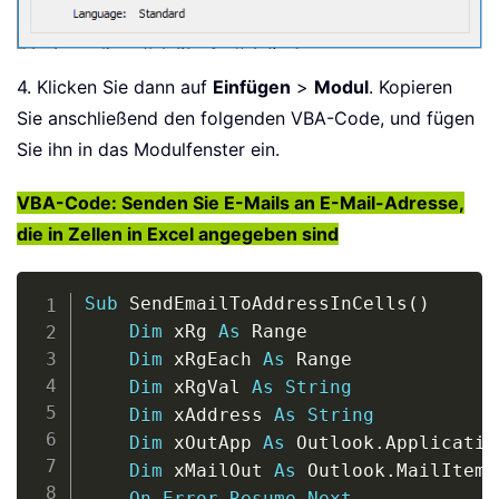
4. Klicken Sie dann auf
Einfügen
>
Modul
. Kopieren
Sie anschließend den folgenden VBA-Code, und fügen
Sie ihn in das Modulfenster ein.
VBA-Code: Senden Sie E-Mails an E-Mail-Adresse,
die in Zellen in Excel angegeben sind
Copy
Sub
 SendEmailToAddressInCells
(
)
Dim
 xRg 
As
 Range

Dim
 xRgEach 
As
 Range

Dim
 xRgVal 
As
String
Dim
 xAddress 
As
String
Dim
 xOutApp 
As
 Outlook
.
Application
Dim
 xMailOut 
As
 Outlook
.
MailItem

On
Error
Resume
Next