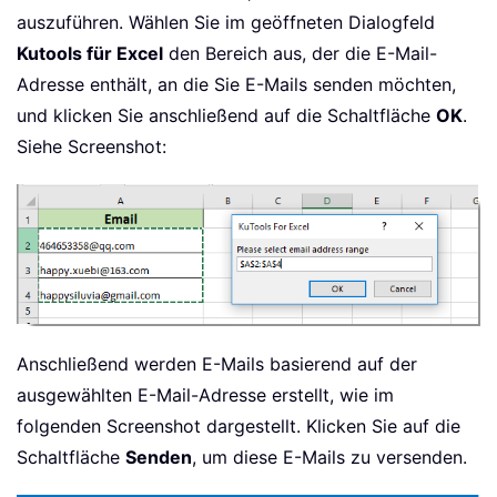
.
Display

auszuführen. Wählen Sie im geöffneten Dialogfeld
'.Send
Kutools für Excel
den Bereich aus, der die E-Mail-
End
With
Adresse enthält, an die Sie E-Mails senden möchten,
End
If
Next
und klicken Sie anschließend auf die Schaltfläche
OK
.
Set
 xMailOut 
=
Nothing
Siehe Screenshot:
Set
 xOutApp 
=
Nothing
    Application
.
ScreenUpdating 
=
True
End
Sub
Anschließend werden E-Mails basierend auf der
ausgewählten E-Mail-Adresse erstellt, wie im
folgenden Screenshot dargestellt. Klicken Sie auf die
Schaltfläche
Senden
, um diese E-Mails zu versenden.