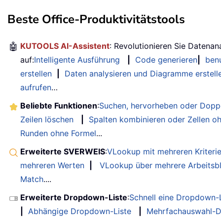
Beste Office-Produktivitätstools
🤖
KUTOOLS AI-Assistent
: Revolutionieren Sie Datenan
auf:
Intelligente Ausführung
|
Code generieren
|
benu
erstellen
|
Daten analysieren und Diagramme erstell
aufrufen
…
Beliebte Funktionen
:
Suchen, hervorheben oder Doppe
Zeilen löschen
|
Spalten kombinieren oder Zellen o
Runden ohne Formel
...
Erweiterte SVERWEIS
:
VLookup mit mehreren Kriteri
mehreren Werten
|
VLookup über mehrere Arbeitsbl
Match
....
Erweiterte Dropdown-Liste
:
Schnell eine Dropdown-L
|
Abhängige Dropdown-Liste
|
Mehrfachauswahl-D