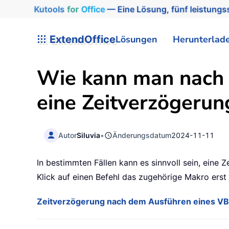
Kutools
for
Office
— Eine Lösung, fünf leistungss
ExtendOffice
Lösungen
Herunterlad
Wie kann man nach 
eine Zeitverzögerun
Autor
Siluvia
•
Änderungsdatum
2024-11-11
In bestimmten Fällen kann es sinnvoll sein, eine
Klick auf einen Befehl das zugehörige Makro erst 
Zeitverzögerung nach dem Ausführen eines V