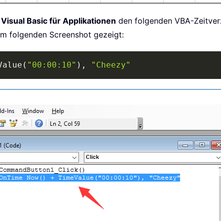
 Visual Basic für Applikationen
den folgenden VBA-Zeitver
im folgenden Screenshot gezeigt:
Value
(
"00:00:10"
)
,
"Cheezy"