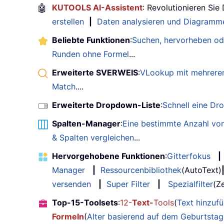
🤖
KUTOOLS AI-Assistent
: Revolutionieren Sie
erstellen
|
Daten analysieren und Diagramme
Beliebte Funktionen
:
Suchen, hervorheben od
Runden ohne Formel
...
Erweiterte SVERWEIS
:
VLookup mit mehreren
Match
....
Erweiterte Dropdown-Liste
:
Schnell eine Dr
Spalten-Manager
:
Eine bestimmte Anzahl von
& Spalten vergleichen
...
Hervorgehobene Funktionen
:
Gitterfokus
|
Manager
|
Ressourcenbibliothek
(AutoText)
versenden
|
Super Filter
|
Spezialfilter
(Ze
Top-15-Toolsets
:
12-
Text-
Tools
(
Text hinzuf
Formeln
(
Alter basierend auf dem Geburtsta