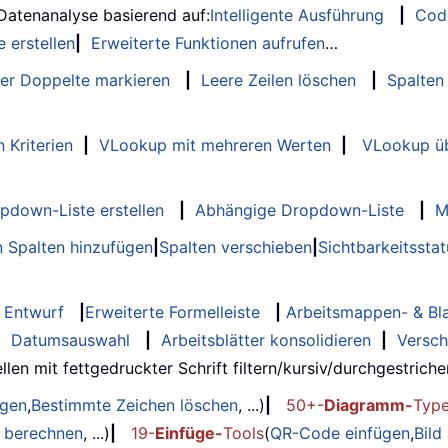
 Datenanalyse basierend auf:
Intelligente Ausführung
|
Cod
 erstellen
|
Erweiterte Funktionen aufrufen
…
er Doppelte markieren
|
Leere Zeilen löschen
|
Spalten
 Kriterien
|
VLookup mit mehreren Werten
|
VLookup üb
opdown-Liste erstellen
|
Abhängige Dropdown-Liste
|
M
 Spalten hinzufügen
|
Spalten verschieben
|
Sichtbarkeitssta
Entwurf
|
Erweiterte Formelleiste
|
Arbeitsmappen- & Bla
|
Datumsauswahl
|
Arbeitsblätter konsolidieren
|
Versch
llen mit fettgedruckter Schrift filtern/kursiv/durchgestrichen..
ügen
,
Bestimmte Zeichen löschen
, ...)
|
50+-
Diagramm-
Typ
g berechnen
, ...)
|
19-
Einfüge-
Tools
(
QR-Code einfügen
,
Bild