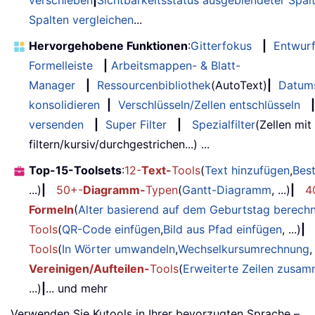
verschieben
|
Sichtbarkeitsstatus ausgeblendeter Spal
Spalten vergleichen
...
Hervorgehobene Funktionen
:
Gitterfokus
|
Entwur
Formelleiste
|
Arbeitsmappen- & Blatt-
Manager
|
Ressourcenbibliothek
(AutoText)
|
Datum
konsolidieren
|
Verschlüsseln/Zellen entschlüsseln
|
versenden
|
Super Filter
|
Spezialfilter
(Zellen mit
filtern/kursiv/durchgestrichen...) ...
Top-15-Toolsets
:
12-
Text-
Tools
(
Text hinzufügen
,
Bes
...)
|
50+-
Diagramm-
Typen
(
Gantt-Diagramm
, ...)
|
4
Formeln
(
Alter basierend auf dem Geburtstag berech
Tools
(
QR-Code einfügen
,
Bild aus Pfad einfügen
, ...)
|
Tools
(
In Wörter umwandeln
,
Wechselkursumrechnung
,
Vereinigen/Aufteilen-
Tools
(
Erweiterte Zeilen zusa
...)
|
... und mehr
Verwenden Sie Kutools in Ihrer bevorzugten Sprache –