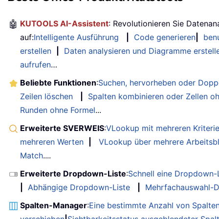
🤖
KUTOOLS AI-Assistent
: Revolutionieren Sie Datenan
auf:
Intelligente Ausführung
|
Code generieren
|
benu
erstellen
|
Daten analysieren und Diagramme erstell
aufrufen
…
Beliebte Funktionen
:
Suchen, hervorheben oder Doppe
Zeilen löschen
|
Spalten kombinieren oder Zellen o
Runden ohne Formel
...
Erweiterte SVERWEIS
:
VLookup mit mehreren Kriteri
mehreren Werten
|
VLookup über mehrere Arbeitsbl
Match
....
Erweiterte Dropdown-Liste
:
Schnell eine Dropdown-L
|
Abhängige Dropdown-Liste
|
Mehrfachauswahl-D
Spalten-Manager
:
Eine bestimmte Anzahl von Spalte