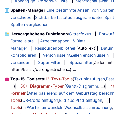
|
Abhängige Dropdown-Liste
|
Mehrfachauswahl-D
Spalten-Manager
:
Eine bestimmte Anzahl von Spalte
verschieben
|
Sichtbarkeitsstatus ausgeblendeter Spal
Spalten vergleichen
...
Hervorgehobene Funktionen
:
Gitterfokus
|
Entwur
Formelleiste
|
Arbeitsmappen- & Blatt-
Manager
|
Ressourcenbibliothek
(AutoText)
|
Datum
konsolidieren
|
Verschlüsseln/Zellen entschlüsseln
|
versenden
|
Super Filter
|
Spezialfilter
(Zellen mit
filtern/kursiv/durchgestrichen...) ...
Top-15-Toolsets
:
12-
Text-
Tools
(
Text hinzufügen
,
Bes
...)
|
50+-
Diagramm-
Typen
(
Gantt-Diagramm
, ...)
|
4
Formeln
(
Alter basierend auf dem Geburtstag berech
Tools
(
QR-Code einfügen
,
Bild aus Pfad einfügen
, ...)
|
Tools
(
In Wörter umwandeln
,
Wechselkursumrechnung
,