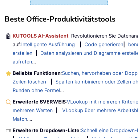
Beste Office-Produktivitätstools
🤖
KUTOOLS AI-Assistent
: Revolutionieren Sie Datenan
auf:
Intelligente Ausführung
|
Code generieren
|
benu
erstellen
|
Daten analysieren und Diagramme erstell
aufrufen
…
Beliebte Funktionen
:
Suchen, hervorheben oder Doppe
Zeilen löschen
|
Spalten kombinieren oder Zellen o
Runden ohne Formel
...
Erweiterte SVERWEIS
:
VLookup mit mehreren Kriteri
mehreren Werten
|
VLookup über mehrere Arbeitsbl
Match
....
Erweiterte Dropdown-Liste
:
Schnell eine Dropdown-L