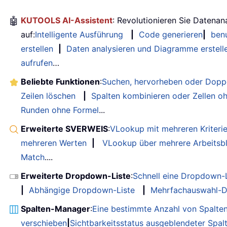
🤖
KUTOOLS AI-Assistent
: Revolutionieren Sie Datenan
auf:
Intelligente Ausführung
|
Code generieren
|
benu
erstellen
|
Daten analysieren und Diagramme erstell
aufrufen
…
Beliebte Funktionen
:
Suchen, hervorheben oder Doppe
Zeilen löschen
|
Spalten kombinieren oder Zellen o
Runden ohne Formel
...
Erweiterte SVERWEIS
:
VLookup mit mehreren Kriteri
mehreren Werten
|
VLookup über mehrere Arbeitsbl
Match
....
Erweiterte Dropdown-Liste
:
Schnell eine Dropdown-L
|
Abhängige Dropdown-Liste
|
Mehrfachauswahl-D
Spalten-Manager
:
Eine bestimmte Anzahl von Spalte
verschieben
|
Sichtbarkeitsstatus ausgeblendeter Spal