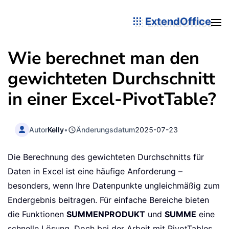
ExtendOffice
Wie berechnet man den
gewichteten Durchschnitt
in einer Excel-PivotTable?
Autor
Kelly
•
Änderungsdatum
2025-07-23
Die Berechnung des gewichteten Durchschnitts für
Daten in Excel ist eine häufige Anforderung –
besonders, wenn Ihre Datenpunkte ungleichmäßig zum
Endergebnis beitragen. Für einfache Bereiche bieten
die Funktionen
SUMMENPRODUKT
und
SUMME
eine
schnelle Lösung. Doch bei der Arbeit mit PivotTables