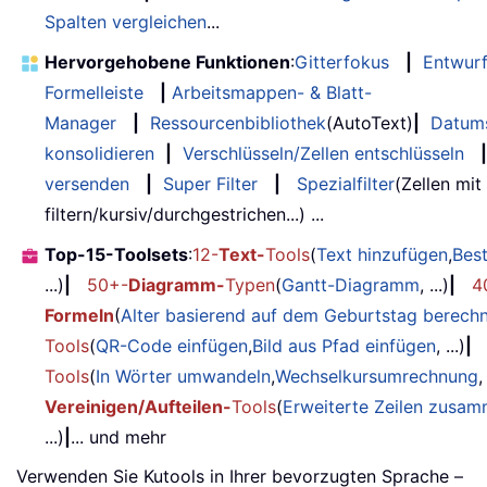
Spalten vergleichen
...
Hervorgehobene Funktionen
:
Gitterfokus
|
Entwur
Formelleiste
|
Arbeitsmappen- & Blatt-
Manager
|
Ressourcenbibliothek
(AutoText)
|
Datum
konsolidieren
|
Verschlüsseln/Zellen entschlüsseln
|
versenden
|
Super Filter
|
Spezialfilter
(Zellen mit
filtern/kursiv/durchgestrichen...) ...
Top-15-Toolsets
:
12-
Text-
Tools
(
Text hinzufügen
,
Bes
...)
|
50+-
Diagramm-
Typen
(
Gantt-Diagramm
, ...)
|
4
Formeln
(
Alter basierend auf dem Geburtstag berech
Tools
(
QR-Code einfügen
,
Bild aus Pfad einfügen
, ...)
|
Tools
(
In Wörter umwandeln
,
Wechselkursumrechnung
,
Vereinigen/Aufteilen-
Tools
(
Erweiterte Zeilen zusa
...)
|
... und mehr
Verwenden Sie Kutools in Ihrer bevorzugten Sprache –