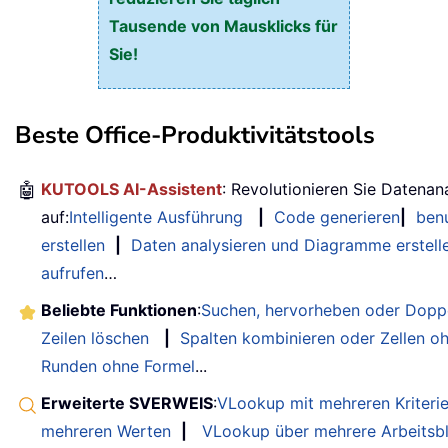
Tausende von Mausklicks für
Sie!
Beste Office-Produktivitätstools
🤖
KUTOOLS AI-Assistent
: Revolutionieren Sie Datenan
auf:
Intelligente Ausführung
|
Code generieren
|
benu
erstellen
|
Daten analysieren und Diagramme erstell
aufrufen
…
Beliebte Funktionen
:
Suchen, hervorheben oder Doppe
Zeilen löschen
|
Spalten kombinieren oder Zellen o
Runden ohne Formel
...
Erweiterte SVERWEIS
:
VLookup mit mehreren Kriteri
mehreren Werten
|
VLookup über mehrere Arbeitsbl