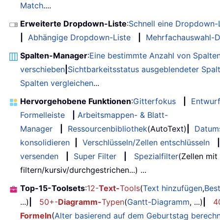
Match
....
Erweiterte Dropdown-Liste
:
Schnell eine Dropdown-L
|
Abhängige Dropdown-Liste
|
Mehrfachauswahl-D
Spalten-Manager
:
Eine bestimmte Anzahl von Spalte
verschieben
|
Sichtbarkeitsstatus ausgeblendeter Spal
Spalten vergleichen
...
Hervorgehobene Funktionen
:
Gitterfokus
|
Entwur
Formelleiste
|
Arbeitsmappen- & Blatt-
Manager
|
Ressourcenbibliothek
(AutoText)
|
Datum
konsolidieren
|
Verschlüsseln/Zellen entschlüsseln
|
versenden
|
Super Filter
|
Spezialfilter
(Zellen mit
filtern/kursiv/durchgestrichen...) ...
Top-15-Toolsets
:
12-
Text-
Tools
(
Text hinzufügen
,
Bes
...)
|
50+-
Diagramm-
Typen
(
Gantt-Diagramm
, ...)
|
4
Formeln
(
Alter basierend auf dem Geburtstag berech