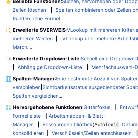
Beliebte Funktionen
:
Suchen, hervorheben oder Doppe
Zeilen löschen
|
Spalten kombinieren oder Zellen o
Runden ohne Formel
...
Erweiterte SVERWEIS
:
VLookup mit mehreren Kriteri
mehreren Werten
|
VLookup über mehrere Arbeitsbl
Match
....
Erweiterte Dropdown-Liste
:
Schnell eine Dropdown-L
|
Abhängige Dropdown-Liste
|
Mehrfachauswahl-D
Spalten-Manager
:
Eine bestimmte Anzahl von Spalte
verschieben
|
Sichtbarkeitsstatus ausgeblendeter Spal
Spalten vergleichen
...
Hervorgehobene Funktionen
:
Gitterfokus
|
Entwur
Formelleiste
|
Arbeitsmappen- & Blatt-
Manager
|
Ressourcenbibliothek
(AutoText)
|
Datum
konsolidieren
|
Verschlüsseln/Zellen entschlüsseln
|