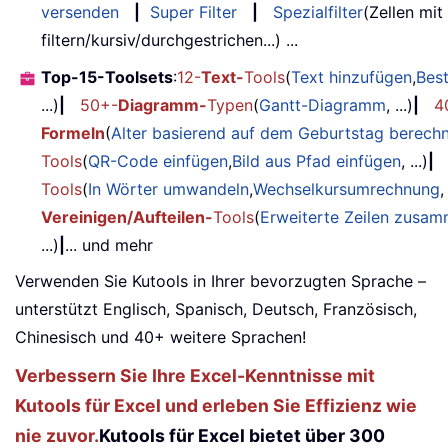
versenden
|
Super Filter
|
Spezialfilter
(Zellen mit
filtern/kursiv/durchgestrichen...) ...
Top-15-Toolsets
:
12-
Text-
Tools
(
Text hinzufügen
,
Bes
...)
|
50+-
Diagramm-
Typen
(
Gantt-Diagramm
, ...)
|
4
Formeln
(
Alter basierend auf dem Geburtstag berech
Tools
(
QR-Code einfügen
,
Bild aus Pfad einfügen
, ...)
|
Tools
(
In Wörter umwandeln
,
Wechselkursumrechnung
,
Vereinigen/Aufteilen-
Tools
(
Erweiterte Zeilen zusa
...)
|
... und mehr
Verwenden Sie Kutools in Ihrer bevorzugten Sprache –
unterstützt Englisch, Spanisch, Deutsch, Französisch,
Chinesisch und 40+ weitere Sprachen!
Verbessern Sie Ihre Excel-Kenntnisse mit
Kutools für Excel und erleben Sie Effizienz wie
nie zuvor.
Kutools für Excel bietet über 300