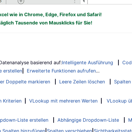
xcel wie in Chrome, Edge, Firefox und Safari!
täglich Tausende von Mausklicks für Sie!
 Datenanalyse basierend auf:
Intelligente Ausführung
|
Cod
 erstellen
|
Erweiterte Funktionen aufrufen
…
er Doppelte markieren
|
Leere Zeilen löschen
|
Spalten
 Kriterien
|
VLookup mit mehreren Werten
|
VLookup üb
opdown-Liste erstellen
|
Abhängige Dropdown-Liste
|
M
 Spalten hinzufügen
|
Spalten verschieben
|
Sichtbarkeitssta