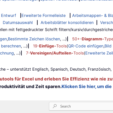
Entwurf
|
Erweiterte Formelleiste
|
Arbeitsmappen- & Bla
|
Datumsauswahl
|
Arbeitsblätter konsolidieren
|
Versch
llen mit fettgedruckter Schrift filtern/kursiv/durchgestrichen..
ügen
,
Bestimmte Zeichen löschen
, ...)
|
50+-
Diagramm-
Typ
g berechnen
, ...)
|
19-
Einfüge-
Tools
(
QR-Code einfügen
,
Bild
echnung
, ...)
|
7-
Vereinigen/Aufteilen-
Tools
(
Erweiterte Ze
he – unterstützt Englisch, Spanisch, Deutsch, Französisch
tools für Excel und erleben Sie Effizienz wie nie zu
oduktivität und Zeit sparen.
Klicken Sie hier, um die