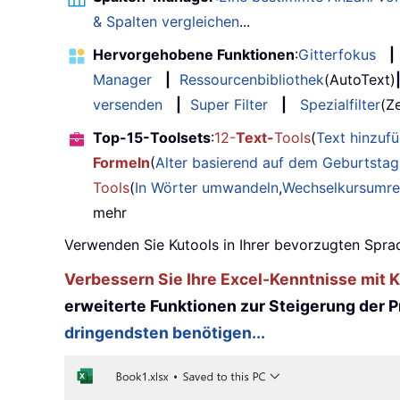
& Spalten vergleichen
...
Hervorgehobene Funktionen
:
Gitterfokus
|
Manager
|
Ressourcenbibliothek
(AutoText)
versenden
|
Super Filter
|
Spezialfilter
(Ze
Top-15-Toolsets
:
12-
Text-
Tools
(
Text hinzuf
Formeln
(
Alter basierend auf dem Geburtsta
Tools
(
In Wörter umwandeln
,
Wechselkursumr
mehr
Verwenden Sie Kutools in Ihrer bevorzugten Sprac
Verbessern Sie Ihre Excel-Kenntnisse mit Ku
erweiterte Funktionen zur Steigerung der Pr
dringendsten benötigen...