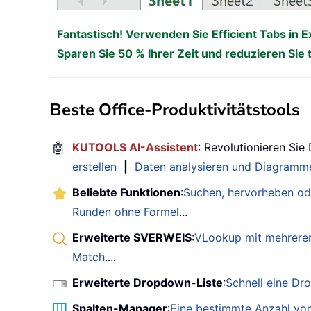
Fantastisch! Verwenden Sie Efficient Tabs in E
Sparen Sie 50 % Ihrer Zeit und reduzieren Sie 
Beste Office-Produktivitätstools
🤖
KUTOOLS AI-Assistent
: Revolutionieren Sie
erstellen
|
Daten analysieren und Diagramme
Beliebte Funktionen
:
Suchen, hervorheben od
Runden ohne Formel
...
Erweiterte SVERWEIS
:
VLookup mit mehreren
Match
....
Erweiterte Dropdown-Liste
:
Schnell eine Dr
Spalten-Manager
:
Eine bestimmte Anzahl von