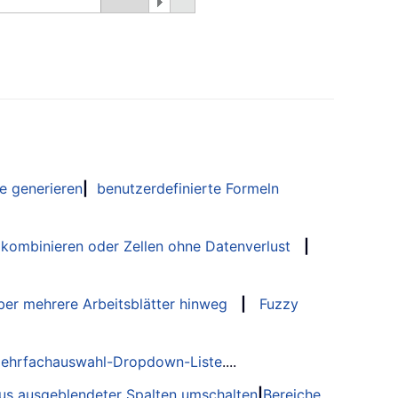
e generieren
|
benutzerdefinierte Formeln
 kombinieren oder Zellen ohne Datenverlust
|
er mehrere Arbeitsblätter hinweg
|
Fuzzy
ehrfachauswahl-Dropdown-Liste
....
tus ausgeblendeter Spalten umschalten
|
Bereiche