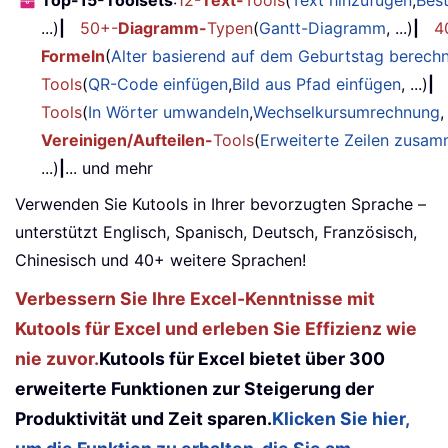
...)
|
50+-
Diagramm-
Typen
(
Gantt-Diagramm
, ...)
|
4
Formeln
(
Alter basierend auf dem Geburtstag berech
Tools
(
QR-Code einfügen
,
Bild aus Pfad einfügen
, ...)
|
Tools
(
In Wörter umwandeln
,
Wechselkursumrechnung
,
Vereinigen/Aufteilen-
Tools
(
Erweiterte Zeilen zusa
...)
|
... und mehr
Verwenden Sie Kutools in Ihrer bevorzugten Sprache –
unterstützt Englisch, Spanisch, Deutsch, Französisch,
Chinesisch und 40+ weitere Sprachen!
Verbessern Sie Ihre Excel-Kenntnisse mit
Kutools für Excel und erleben Sie Effizienz wie
nie zuvor.
Kutools für Excel bietet über 300
erweiterte Funktionen zur Steigerung der
Produktivität und Zeit sparen.
Klicken Sie hier,