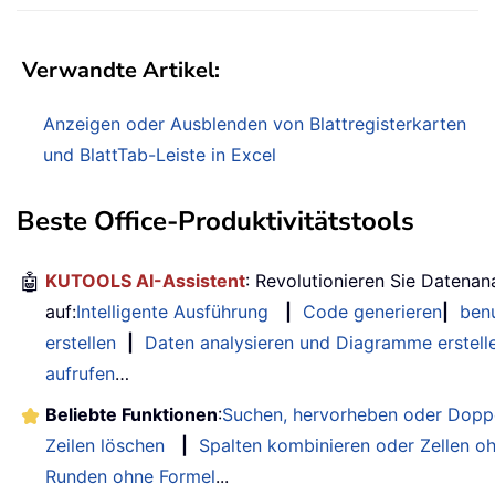
Verwandte Artikel:
Anzeigen oder Ausblenden von Blattregisterkarten
und BlattTab-Leiste in Excel
Beste Office-Produktivitätstools
🤖
KUTOOLS AI-Assistent
: Revolutionieren Sie Datenan
auf:
Intelligente Ausführung
|
Code generieren
|
benu
erstellen
|
Daten analysieren und Diagramme erstell
aufrufen
…
Beliebte Funktionen
:
Suchen, hervorheben oder Doppe
Zeilen löschen
|
Spalten kombinieren oder Zellen o
Runden ohne Formel
...