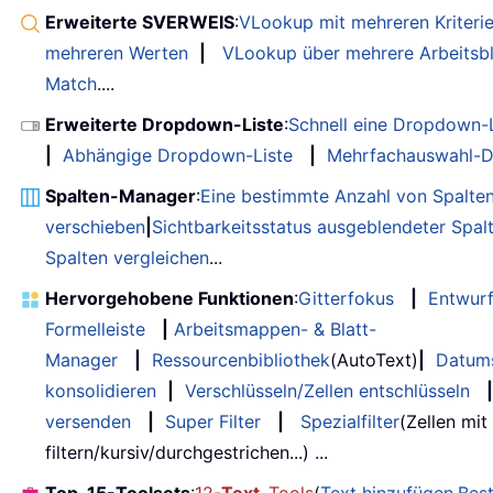
Erweiterte SVERWEIS
:
VLookup mit mehreren Kriteri
mehreren Werten
|
VLookup über mehrere Arbeitsbl
Match
....
Erweiterte Dropdown-Liste
:
Schnell eine Dropdown-L
|
Abhängige Dropdown-Liste
|
Mehrfachauswahl-D
Spalten-Manager
:
Eine bestimmte Anzahl von Spalte
verschieben
|
Sichtbarkeitsstatus ausgeblendeter Spal
Spalten vergleichen
...
Hervorgehobene Funktionen
:
Gitterfokus
|
Entwur
Formelleiste
|
Arbeitsmappen- & Blatt-
Manager
|
Ressourcenbibliothek
(AutoText)
|
Datum
konsolidieren
|
Verschlüsseln/Zellen entschlüsseln
|
versenden
|
Super Filter
|
Spezialfilter
(Zellen mit
filtern/kursiv/durchgestrichen...) ...
Top-15-Toolsets
:
12-
Text-
Tools
(
Text hinzufügen
,
Bes