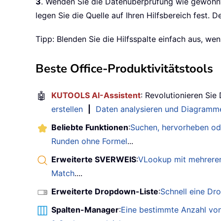
3
. Wenden Sie die Datenüberprüfung wie gewohnt 
legen Sie die Quelle auf Ihren Hilfsbereich fest. D
Tipp: Blenden Sie die Hilfsspalte einfach aus, wenn
Beste Office-Produktivitätstools
🤖
KUTOOLS AI-Assistent
: Revolutionieren Sie
erstellen
|
Daten analysieren und Diagramme
Beliebte Funktionen
:
Suchen, hervorheben od
Runden ohne Formel
...
Erweiterte SVERWEIS
:
VLookup mit mehreren
Match
....
Erweiterte Dropdown-Liste
:
Schnell eine Dr
Spalten-Manager
:
Eine bestimmte Anzahl von