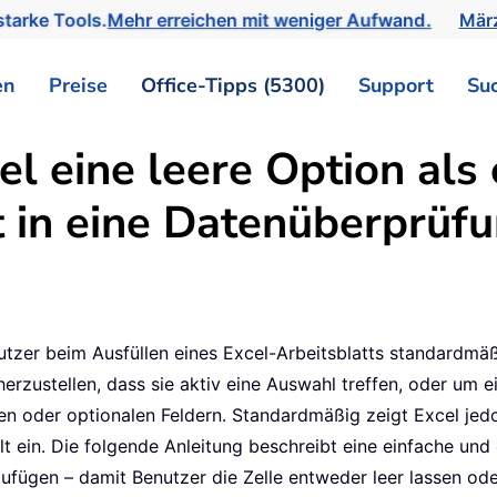
tarke Tools.
Mehr erreichen mit weniger Aufwand.
März
en
Preise
Office-Tipps (5300)
Support
Su
l eine leere Option als 
in eine Datenüberprüfun
tzer beim Ausfüllen eines Excel-Arbeitsblatts standardmäßi
rzustellen, dass sie aktiv eine Auswahl treffen, oder um ei
n oder optionalen Feldern. Standardmäßig zeigt Excel jedo
ielt ein. Die folgende Anleitung beschreibt eine einfache u
ufügen – damit Benutzer die Zelle entweder leer lassen od