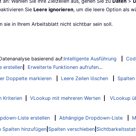
an: Wählen Sie Ihre Zielzellen aus, gehen Sie zu
Daten
>
D
eaktivieren Sie
Leere ignorieren
, um die leere Option als w
 sie in Ihrem Arbeitsblatt nicht sichtbar sein soll.
 Datenanalyse basierend auf:
Intelligente Ausführung
|
Cod
 erstellen
|
Erweiterte Funktionen aufrufen
…
er Doppelte markieren
|
Leere Zeilen löschen
|
Spalten
 Kriterien
|
VLookup mit mehreren Werten
|
VLookup üb
opdown-Liste erstellen
|
Abhängige Dropdown-Liste
|
M
 Spalten hinzufügen
|
Spalten verschieben
|
Sichtbarkeitssta