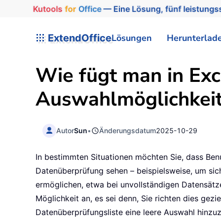
Kutools
for
Office
— Eine Lösung, fünf leistungss
ExtendOffice
Lösungen
Herunterlad
Wie fügt man in Exce
Auswahlmöglichkeit 
Autor
Sun
•
Änderungsdatum
2025-10-29
In bestimmten Situationen möchten Sie, dass Benu
Datenüberprüfung sehen – beispielsweise, um siche
ermöglichen, etwa bei unvollständigen Datensätze
Möglichkeit an, es sei denn, Sie richten dies gez
Datenüberprüfungsliste eine leere Auswahl hinzuz