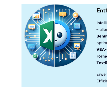
Ent
Intel
– all
Benut
optim
VBA-
Forme
Text
Erwei
Effizi