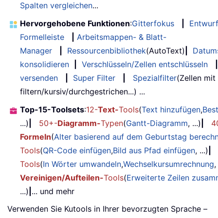
Spalten vergleichen
...
Hervorgehobene Funktionen
:
Gitterfokus
|
Entwur
Formelleiste
|
Arbeitsmappen- & Blatt-
Manager
|
Ressourcenbibliothek
(AutoText)
|
Datum
konsolidieren
|
Verschlüsseln/Zellen entschlüsseln
|
versenden
|
Super Filter
|
Spezialfilter
(Zellen mit
filtern/kursiv/durchgestrichen...) ...
Top-15-Toolsets
:
12-
Text-
Tools
(
Text hinzufügen
,
Bes
...)
|
50+-
Diagramm-
Typen
(
Gantt-Diagramm
, ...)
|
4
Formeln
(
Alter basierend auf dem Geburtstag berech
Tools
(
QR-Code einfügen
,
Bild aus Pfad einfügen
, ...)
|
Tools
(
In Wörter umwandeln
,
Wechselkursumrechnung
,
Vereinigen/Aufteilen-
Tools
(
Erweiterte Zeilen zusa
...)
|
... und mehr
Verwenden Sie Kutools in Ihrer bevorzugten Sprache –