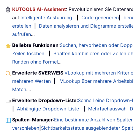
🤖
KUTOOLS AI-Assistent
: Revolutionieren Sie Datenan
auf:
Intelligente Ausführung
|
Code generieren
|
benu
erstellen
|
Daten analysieren und Diagramme erstell
aufrufen
…
Beliebte Funktionen
:
Suchen, hervorheben oder Doppe
Zeilen löschen
|
Spalten kombinieren oder Zellen o
Runden ohne Formel
...
Erweiterte SVERWEIS
:
VLookup mit mehreren Kriteri
mehreren Werten
|
VLookup über mehrere Arbeitsbl
Match
....
Erweiterte Dropdown-Liste
:
Schnell eine Dropdown-L
|
Abhängige Dropdown-Liste
|
Mehrfachauswahl-D
Spalten-Manager
:
Eine bestimmte Anzahl von Spalte
verschieben
|
Sichtbarkeitsstatus ausgeblendeter Spal