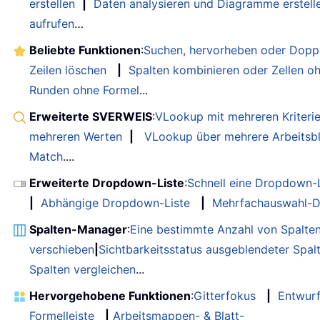
erstellen
|
Daten analysieren und Diagramme erstell
aufrufen
…
Beliebte Funktionen
:
Suchen, hervorheben oder Doppe
Zeilen löschen
|
Spalten kombinieren oder Zellen o
Runden ohne Formel
...
Erweiterte SVERWEIS
:
VLookup mit mehreren Kriteri
mehreren Werten
|
VLookup über mehrere Arbeitsbl
Match
....
Erweiterte Dropdown-Liste
:
Schnell eine Dropdown-L
|
Abhängige Dropdown-Liste
|
Mehrfachauswahl-D
Spalten-Manager
:
Eine bestimmte Anzahl von Spalte
verschieben
|
Sichtbarkeitsstatus ausgeblendeter Spal
Spalten vergleichen
...
Hervorgehobene Funktionen
:
Gitterfokus
|
Entwur
Formelleiste
|
Arbeitsmappen- & Blatt-