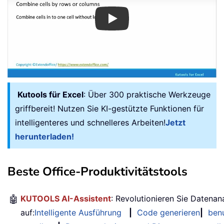
Play
Kutools für Excel
: Über 300 praktische Werkzeuge
griffbereit! Nutzen Sie KI-gestützte Funktionen für
intelligenteres und schnelleres Arbeiten!
Jetzt
herunterladen!
Beste Office-Produktivitätstools
🤖
KUTOOLS AI-Assistent
: Revolutionieren Sie Datenan
auf:
Intelligente Ausführung
|
Code generieren
|
benu