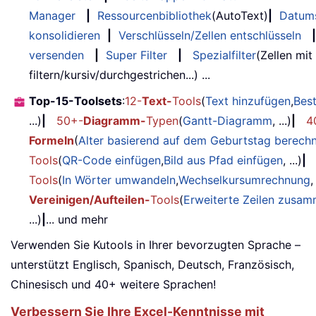
Manager
|
Ressourcenbibliothek
(AutoText)
|
Datum
konsolidieren
|
Verschlüsseln/Zellen entschlüsseln
|
versenden
|
Super Filter
|
Spezialfilter
(Zellen mit
filtern/kursiv/durchgestrichen...) ...
Top-15-Toolsets
:
12-
Text-
Tools
(
Text hinzufügen
,
Bes
...)
|
50+-
Diagramm-
Typen
(
Gantt-Diagramm
, ...)
|
4
Formeln
(
Alter basierend auf dem Geburtstag berech
Tools
(
QR-Code einfügen
,
Bild aus Pfad einfügen
, ...)
|
Tools
(
In Wörter umwandeln
,
Wechselkursumrechnung
,
Vereinigen/Aufteilen-
Tools
(
Erweiterte Zeilen zusa
...)
|
... und mehr
Verwenden Sie Kutools in Ihrer bevorzugten Sprache –
unterstützt Englisch, Spanisch, Deutsch, Französisch,
Chinesisch und 40+ weitere Sprachen!
Verbessern Sie Ihre Excel-Kenntnisse mit