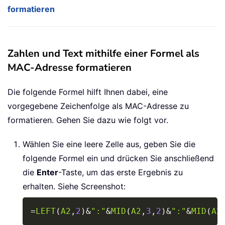
formatieren
Zahlen und Text mithilfe einer Formel als
MAC-Adresse formatieren
Die folgende Formel hilft Ihnen dabei, eine
vorgegebene Zeichenfolge als MAC-Adresse zu
formatieren. Gehen Sie dazu wie folgt vor.
Wählen Sie eine leere Zelle aus, geben Sie die
folgende Formel ein und drücken Sie anschließend
die
Enter
-Taste, um das erste Ergebnis zu
erhalten. Siehe Screenshot:
Copy
=
LEFT
(
A2
,
2
)
&
":"
&
MID
(
A2
,
3
,
2
)
&
":"
&
MID
(
A2