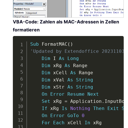
VBA-Code: Zahlen als MAC-Adressen in Zellen
formatieren
Copy
Sub
 FormatMAC
(
)
'Updated by Extendoffice 20231103
Dim
 I 
As
Long
Dim
 xRg 
As
 Range

Dim
 xCell 
As
 Range

Dim
 xVal 
As
String
Dim
 xStr 
As
String
On
Error
Resume
Next
Set
 xRg 
=
 Application
.
InputBox
If
 xRg 
Is
Nothing
Then
Exit
Su
On
Error
GoTo
0
For
Each
 xCell 
In
 xRg
