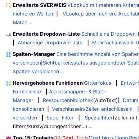
Erweiterte SVERWEIS
:
VLookup mit mehreren Kriteri
mehreren Werten
|
VLookup über mehrere Arbeitsbl
Match
....
Erweiterte Dropdown-Liste
:
Schnell eine Dropdown-L
|
Abhängige Dropdown-Liste
|
Mehrfachauswahl-D
Spalten-Manager
:
Eine bestimmte Anzahl von Spalte
verschieben
|
Sichtbarkeitsstatus ausgeblendeter Spal
Spalten vergleichen
...
Hervorgehobene Funktionen
:
Gitterfokus
|
Entwur
Formelleiste
|
Arbeitsmappen- & Blatt-
Manager
|
Ressourcenbibliothek
(AutoText)
|
Datum
konsolidieren
|
Verschlüsseln/Zellen entschlüsseln
|
versenden
|
Super Filter
|
Spezialfilter
(Zellen mit
filtern/kursiv/durchgestrichen...) ...
Top-15-Toolsets
:
12-
Text-
Tools
(
Text hinzufügen
,
Bes