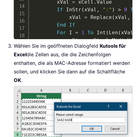
        xVal 
=
 xCell
.
Value

If
 InStr
(
xVal
,
":"
)
>
0
Th
            xVal 
=
 Replace
(
xVal
,
"
End
If
For
 I 
=
1
To
 Int
(
Len
(
xVal
)
            xStr 
=
 xStr 
&
 Mid
(
xVal
Wählen Sie im geöffneten Dialogfeld
Kutools für
Next
Excel
die Zellen aus, die die Zeichenfolgen
        xCell
.
Value 
=
 Left
(
xStr
,
 L
enthalten, die als MAC-Adresse formatiert werden
        xStr 
=
""
Next
sollen, und klicken Sie dann auf die Schaltfläche
End
Sub
OK
.