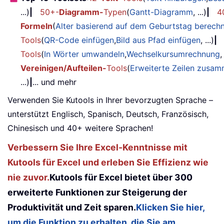
...)
|
50+-
Diagramm-
Typen
(
Gantt-Diagramm
, ...)
|
4
Formeln
(
Alter basierend auf dem Geburtstag berech
Tools
(
QR-Code einfügen
,
Bild aus Pfad einfügen
, ...)
|
Tools
(
In Wörter umwandeln
,
Wechselkursumrechnung
,
Vereinigen/Aufteilen-
Tools
(
Erweiterte Zeilen zusa
...)
|
... und mehr
Verwenden Sie Kutools in Ihrer bevorzugten Sprache –
unterstützt Englisch, Spanisch, Deutsch, Französisch,
Chinesisch und 40+ weitere Sprachen!
Verbessern Sie Ihre Excel-Kenntnisse mit
Kutools für Excel und erleben Sie Effizienz wie
nie zuvor.
Kutools für Excel bietet über 300
erweiterte Funktionen zur Steigerung der
Produktivität und Zeit sparen.
Klicken Sie hier,
um die Funktion zu erhalten, die Sie am