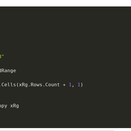
d"
dRange

.
Cells
(
xRg
.
Rows
.
Count 
+
1
,
1
)
opy xRg
