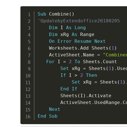
Sub
 Combine
(
)
'UpdatebyExtendoffice20180205
Dim
 I 
As
Long
Dim
 xRg 
As
 Range

On
Error
Resume
Next
    Worksheets
.
Add Sheets
(
1
)
    ActiveSheet
.
Name 
=
"Combine
For
 I 
=
2
To
 Sheets
.
Count

Set
 xRg 
=
 Sheets
(
1
)
.
Use
If
 I 
>
2
Then
Set
 xRg 
=
 Sheets
(
1
)
End
If
        Sheets
(
I
)
.
Activate

        ActiveSheet
.
UsedRange
.
C
Next
End
Sub