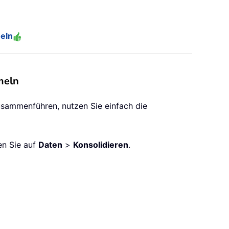
meln
meln
usammenführen, nutzen Sie einfach die
en Sie auf
Daten
>
Konsolidieren
.