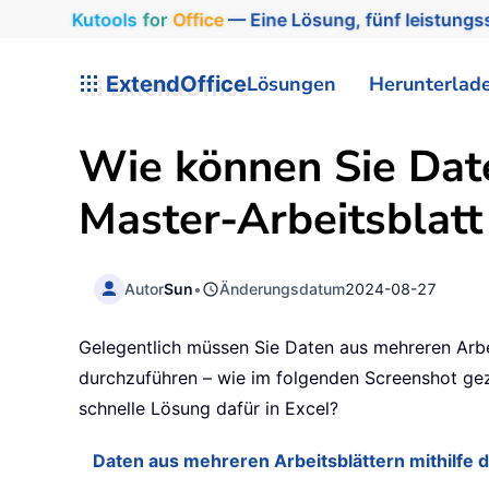
Kutools
for
Office
— Eine Lösung, fünf leistungss
ExtendOffice
Lösungen
Herunterlad
Wie können Sie Date
Master-Arbeitsblat
Autor
Sun
•
Änderungsdatum
2024-08-27
Gelegentlich müssen Sie Daten aus mehreren Arbe
durchzuführen – wie im folgenden Screenshot geze
schnelle Lösung dafür in Excel?
Daten aus mehreren Arbeitsblättern mithilfe 