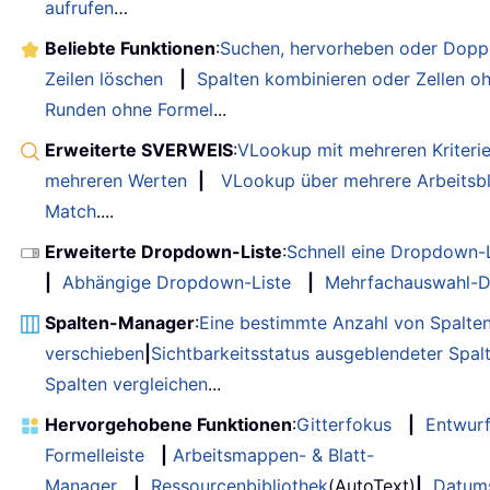
aufrufen
…
Beliebte Funktionen
:
Suchen, hervorheben oder Doppe
Zeilen löschen
|
Spalten kombinieren oder Zellen o
Runden ohne Formel
...
Erweiterte SVERWEIS
:
VLookup mit mehreren Kriteri
mehreren Werten
|
VLookup über mehrere Arbeitsbl
Match
....
Erweiterte Dropdown-Liste
:
Schnell eine Dropdown-L
|
Abhängige Dropdown-Liste
|
Mehrfachauswahl-D
Spalten-Manager
:
Eine bestimmte Anzahl von Spalte
verschieben
|
Sichtbarkeitsstatus ausgeblendeter Spal
Spalten vergleichen
...
Hervorgehobene Funktionen
:
Gitterfokus
|
Entwur
Formelleiste
|
Arbeitsmappen- & Blatt-
Manager
|
Ressourcenbibliothek
(AutoText)
|
Datum