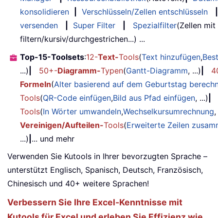
konsolidieren
|
Verschlüsseln/Zellen entschlüsseln
|
versenden
|
Super Filter
|
Spezialfilter
(Zellen mit
filtern/kursiv/durchgestrichen...) ...
Top-15-Toolsets
:
12-
Text-
Tools
(
Text hinzufügen
,
Bes
...)
|
50+-
Diagramm-
Typen
(
Gantt-Diagramm
, ...)
|
4
Formeln
(
Alter basierend auf dem Geburtstag berech
Tools
(
QR-Code einfügen
,
Bild aus Pfad einfügen
, ...)
|
Tools
(
In Wörter umwandeln
,
Wechselkursumrechnung
,
Vereinigen/Aufteilen-
Tools
(
Erweiterte Zeilen zusa
...)
|
... und mehr
Verwenden Sie Kutools in Ihrer bevorzugten Sprache –
unterstützt Englisch, Spanisch, Deutsch, Französisch,
Chinesisch und 40+ weitere Sprachen!
Verbessern Sie Ihre Excel-Kenntnisse mit
Kutools für Excel und erleben Sie Effizienz wie