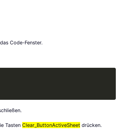
das Code-Fenster.
Copy
schließen.
die Tasten
Clear_ButtonActiveSheet
drücken.