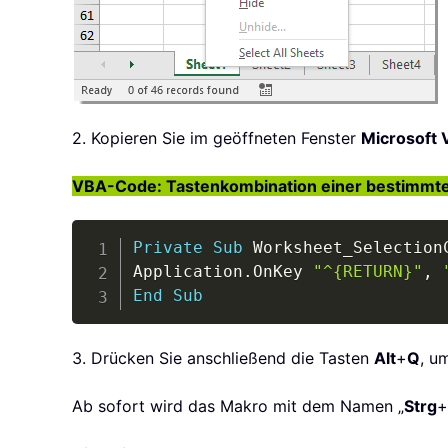
2. Kopieren Sie im geöffneten Fenster
Microsoft V
VBA-Code: Tastenkombination einer bestimmt
Private
Sub
 Worksheet_Selection
Application
.
OnKey 
"^{RETURN}"
,
End
Sub
3. Drücken Sie anschließend die Tasten
Alt
+
Q
, u
Ab sofort wird das Makro mit dem Namen „
Strg
+