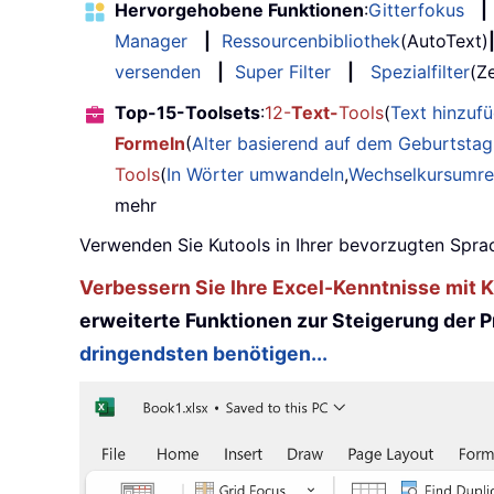
Hervorgehobene Funktionen
:
Gitterfokus
|
Manager
|
Ressourcenbibliothek
(AutoText)
versenden
|
Super Filter
|
Spezialfilter
(Ze
Top-15-Toolsets
:
12-
Text-
Tools
(
Text hinzuf
Formeln
(
Alter basierend auf dem Geburtsta
Tools
(
In Wörter umwandeln
,
Wechselkursumr
mehr
Verwenden Sie Kutools in Ihrer bevorzugten Sprac
Verbessern Sie Ihre Excel-Kenntnisse mit Ku
erweiterte Funktionen zur Steigerung der Pr
dringendsten benötigen...