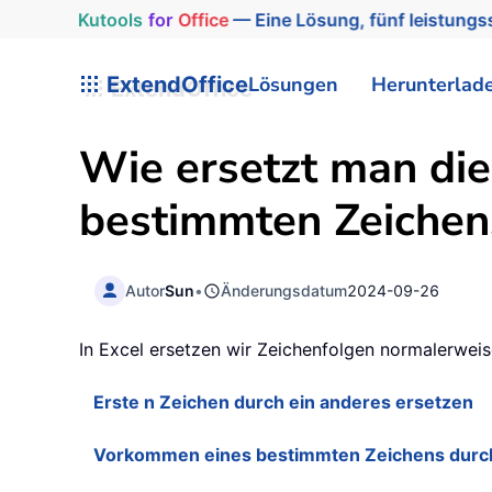
Kutools
for
Office
— Eine Lösung, fünf leistungss
ExtendOffice
Lösungen
Herunterlad
Wie ersetzt man di
bestimmten Zeichens
Autor
Sun
•
Änderungsdatum
2024-09-26
In Excel ersetzen wir Zeichenfolgen normalerweis
Erste n Zeichen durch ein anderes ersetzen
Vorkommen eines bestimmten Zeichens durch