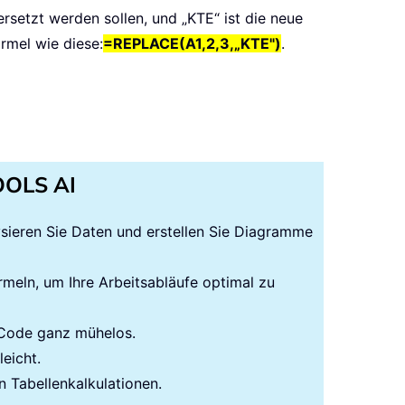
 ersetzt werden sollen, und „KTE“ ist die neue
rmel wie diese:
=REPLACE(A1,2,3,„KTE")
.
TOOLS AI
lysieren Sie Daten und erstellen Sie Diagramme
rmeln, um Ihre Arbeitsabläufe optimal zu
-Code ganz mühelos.
eicht.
n Tabellenkalkulationen.