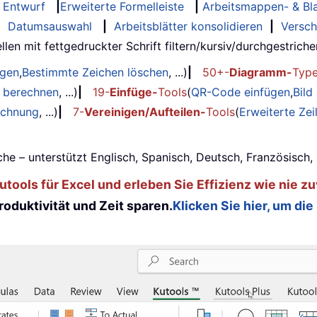
Entwurf
|
Erweiterte Formelleiste
|
Arbeitsmappen- & Bla
|
Datumsauswahl
|
Arbeitsblätter konsolidieren
|
Versch
llen mit fettgedruckter Schrift filtern/kursiv/durchgestrichen..
ügen
,
Bestimmte Zeichen löschen
, ...)
|
50+-
Diagramm-
Typ
g berechnen
, ...)
|
19-
Einfüge-
Tools
(
QR-Code einfügen
,
Bild
echnung
, ...)
|
7-
Vereinigen/Aufteilen-
Tools
(
Erweiterte Ze
he – unterstützt Englisch, Spanisch, Deutsch, Französisch
tools für Excel und erleben Sie Effizienz wie nie zu
oduktivität und Zeit sparen.
Klicken Sie hier, um die