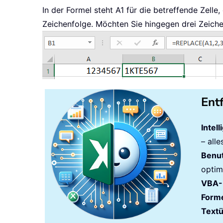
In der Formel steht A1 für die betreffende Zelle,
Zeichenfolge. Möchten Sie hingegen drei Zeich
Ent
Intel
– all
Benut
optim
VBA-
Forme
Text