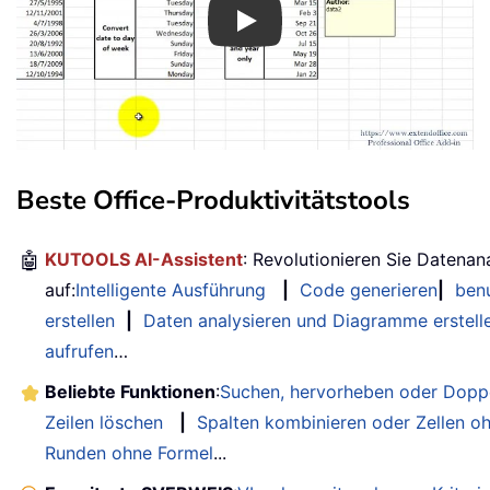
Play
Beste Office-Produktivitätstools
🤖
KUTOOLS AI-Assistent
: Revolutionieren Sie Datenan
auf:
Intelligente Ausführung
|
Code generieren
|
benu
erstellen
|
Daten analysieren und Diagramme erstell
aufrufen
…
Beliebte Funktionen
:
Suchen, hervorheben oder Doppe
Zeilen löschen
|
Spalten kombinieren oder Zellen o
Runden ohne Formel
...