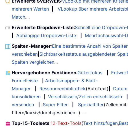
Erweiterte SVERWEIS
:
VLookup mit mehreren Kriteri
mehreren Werten
|
VLookup über mehrere Arbeitsbl
Match
....
Erweiterte Dropdown-Liste
:
Schnell eine Dropdown-L
|
Abhängige Dropdown-Liste
|
Mehrfachauswahl-D
Spalten-Manager
:
Eine bestimmte Anzahl von Spalte
verschieben
|
Sichtbarkeitsstatus ausgeblendeter Spal
Spalten vergleichen
...
Hervorgehobene Funktionen
:
Gitterfokus
|
Entwur
Formelleiste
|
Arbeitsmappen- & Blatt-
Manager
|
Ressourcenbibliothek
(AutoText)
|
Datum
konsolidieren
|
Verschlüsseln/Zellen entschlüsseln
|
versenden
|
Super Filter
|
Spezialfilter
(Zellen mit
filtern/kursiv/durchgestrichen...) ...
Top-15-Toolsets
:
12-
Text-
Tools
(
Text hinzufügen
,
Bes