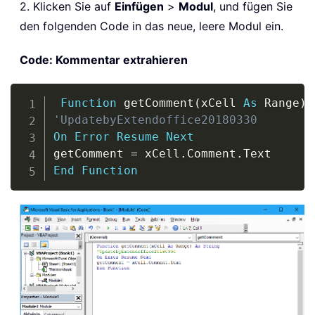
2. Klicken Sie auf
Einfügen
>
Modul
, und fügen Sie
den folgenden Code in das neue, leere Modul ein.
Code: Kommentar extrahieren
Copy
Function
 getComment
(
xCell 
As
 Range
)
'UpdatebyExtendoffice20180330
On
Error
Resume
Next
getComment 
=
 xCell
.
Comment
.
End
Function