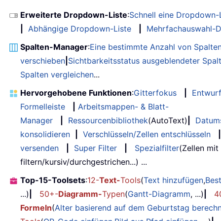
Erweiterte Dropdown-Liste
:
Schnell eine Dropdown-L
|
Abhängige Dropdown-Liste
|
Mehrfachauswahl-D
Spalten-Manager
:
Eine bestimmte Anzahl von Spalte
verschieben
|
Sichtbarkeitsstatus ausgeblendeter Spal
Spalten vergleichen
...
Hervorgehobene Funktionen
:
Gitterfokus
|
Entwur
Formelleiste
|
Arbeitsmappen- & Blatt-
Manager
|
Ressourcenbibliothek
(AutoText)
|
Datum
konsolidieren
|
Verschlüsseln/Zellen entschlüsseln
|
versenden
|
Super Filter
|
Spezialfilter
(Zellen mit
filtern/kursiv/durchgestrichen...) ...
Top-15-Toolsets
:
12-
Text-
Tools
(
Text hinzufügen
,
Bes
...)
|
50+-
Diagramm-
Typen
(
Gantt-Diagramm
, ...)
|
4
Formeln
(
Alter basierend auf dem Geburtstag berech