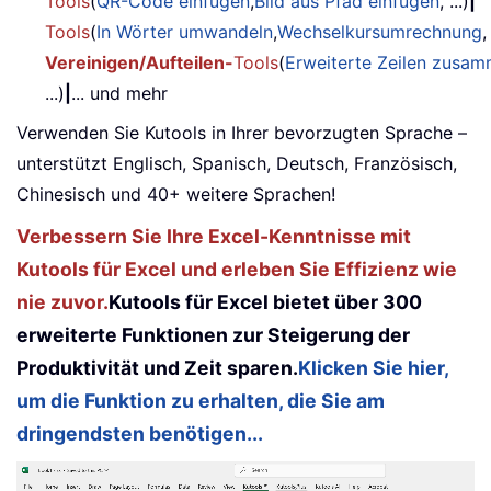
Tools
(
QR-Code einfügen
,
Bild aus Pfad einfügen
, ...)
|
Tools
(
In Wörter umwandeln
,
Wechselkursumrechnung
,
Vereinigen/Aufteilen-
Tools
(
Erweiterte Zeilen zusa
...)
|
... und mehr
Verwenden Sie Kutools in Ihrer bevorzugten Sprache –
unterstützt Englisch, Spanisch, Deutsch, Französisch,
Chinesisch und 40+ weitere Sprachen!
Verbessern Sie Ihre Excel-Kenntnisse mit
Kutools für Excel und erleben Sie Effizienz wie
nie zuvor.
Kutools für Excel bietet über 300
erweiterte Funktionen zur Steigerung der
Produktivität und Zeit sparen.
Klicken Sie hier,
um die Funktion zu erhalten, die Sie am
dringendsten benötigen...