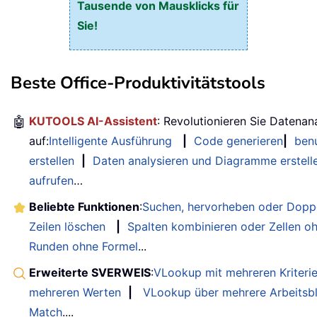
Tausende von Mausklicks für
Sie!
Beste Office-Produktivitätstools
🤖
KUTOOLS AI-Assistent
: Revolutionieren Sie Datenan
auf:
Intelligente Ausführung
|
Code generieren
|
benu
erstellen
|
Daten analysieren und Diagramme erstell
aufrufen
…
Beliebte Funktionen
:
Suchen, hervorheben oder Doppe
Zeilen löschen
|
Spalten kombinieren oder Zellen o
Runden ohne Formel
...
Erweiterte SVERWEIS
:
VLookup mit mehreren Kriteri
mehreren Werten
|
VLookup über mehrere Arbeitsbl
Match
....