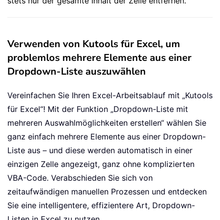
stets nur der gesamte Inhalt der Zelle entfernen.
        xStrNew 
=
 xStrOld

End
If
    Target
.
Value 
=
 xStrNew

Verwenden von Kutools für Excel, um
    Application
.
EnableEvents 
=
True
problemlos mehrere Elemente aus einer
End
Sub
Dropdown-Liste auszuwählen
Vereinfachen Sie Ihren Excel-Arbeitsablauf mit „Kutools
für Excel“! Mit der Funktion „Dropdown-Liste mit
mehreren Auswahlmöglichkeiten erstellen“ wählen Sie
ganz einfach mehrere Elemente aus einer Dropdown-
Liste aus – und diese werden automatisch in einer
einzigen Zelle angezeigt, ganz ohne komplizierten
VBA-Code. Verabschieden Sie sich von
zeitaufwändigen manuellen Prozessen und entdecken
Sie eine intelligentere, effizientere Art, Dropdown-
Listen in Excel zu nutzen.