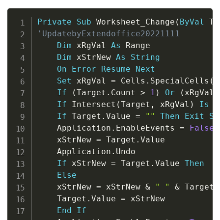
Copy
Private
Sub
 Worksheet_Change
(
ByVal
 Ta
'UpdatebyExtendoffice20221111
Dim
 xRgVal 
As
 Range

Dim
 xStrNew 
As
String
On
Error
Resume
Next
Set
 xRgVal 
=
 Cells
.
SpecialCells
(
x
If
(
Target
.
Count 
>
1
)
Or
(
xRgVal 
If
 Intersect
(
Target
,
 xRgVal
)
Is
N
If
 Target
.
Value 
=
""
Then
Exit
Su
    Application
.
EnableEvents 
=
False
    xStrNew 
=
 Target
.
Value

    Application
.
Undo

If
 xStrNew 
=
 Target
.
Value 
Then
Else
    xStrNew 
=
 xStrNew 
&
" "
&
 Target
.
    Target
.
Value 
=
 xStrNew

End
If