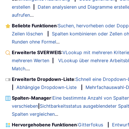
erstellen
|
Daten analysieren und Diagramme erstell
aufrufen
…
Beliebte Funktionen
:
Suchen, hervorheben oder Doppe
Zeilen löschen
|
Spalten kombinieren oder Zellen o
Runden ohne Formel
...
Erweiterte SVERWEIS
:
VLookup mit mehreren Kriteri
mehreren Werten
|
VLookup über mehrere Arbeitsbl
Match
....
Erweiterte Dropdown-Liste
:
Schnell eine Dropdown-L
|
Abhängige Dropdown-Liste
|
Mehrfachauswahl-D
Spalten-Manager
:
Eine bestimmte Anzahl von Spalte
verschieben
|
Sichtbarkeitsstatus ausgeblendeter Spal
Spalten vergleichen
...
Hervorgehobene Funktionen
:
Gitterfokus
|
Entwur