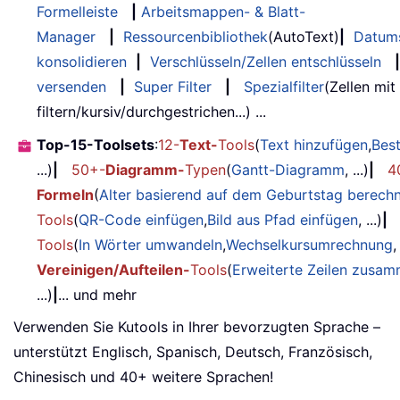
Formelleiste
|
Arbeitsmappen- & Blatt-
Manager
|
Ressourcenbibliothek
(AutoText)
|
Datum
konsolidieren
|
Verschlüsseln/Zellen entschlüsseln
|
versenden
|
Super Filter
|
Spezialfilter
(Zellen mit
filtern/kursiv/durchgestrichen...) ...
Top-15-Toolsets
:
12-
Text-
Tools
(
Text hinzufügen
,
Bes
...)
|
50+-
Diagramm-
Typen
(
Gantt-Diagramm
, ...)
|
4
Formeln
(
Alter basierend auf dem Geburtstag berech
Tools
(
QR-Code einfügen
,
Bild aus Pfad einfügen
, ...)
|
Tools
(
In Wörter umwandeln
,
Wechselkursumrechnung
,
Vereinigen/Aufteilen-
Tools
(
Erweiterte Zeilen zusa
...)
|
... und mehr
Verwenden Sie Kutools in Ihrer bevorzugten Sprache –
unterstützt Englisch, Spanisch, Deutsch, Französisch,
Chinesisch und 40+ weitere Sprachen!