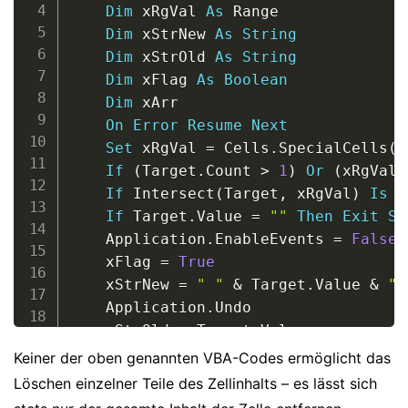
Dim
 xRgVal 
As
 Range

Dim
 xStrNew 
As
String
Dim
 xStrOld 
As
String
Dim
 xFlag 
As
Boolean
Dim
 xArr

On
Error
Resume
Next
Set
 xRgVal 
=
 Cells
.
SpecialCells
(
x
If
(
Target
.
Count 
>
1
)
Or
(
xRgVal 
If
 Intersect
(
Target
,
 xRgVal
)
Is
N
If
 Target
.
Value 
=
""
Then
Exit
Su
    Application
.
EnableEvents 
=
False
    xFlag 
=
True
    xStrNew 
=
" "
&
 Target
.
Value 
&
" 
    Application
.
Undo

    xStrOld 
=
 Target
.
Value

If
 InStr
(
1
,
 xStrOld
,
 xStrNew
)
=
0
Keiner der oben genannten VBA-Codes ermöglicht das
        xStrNew 
=
 xStrNew 
&
 xStrOld 
&
Löschen einzelner Teile des Zellinhalts – es lässt sich
Else