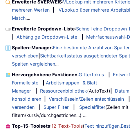
Erweiterte SVERWEIS
:
VLookup mit mehreren Kriteri
mehreren Werten
|
VLookup über mehrere Arbeitsbl
Match
....
Erweiterte Dropdown-Liste
:
Schnell eine Dropdown-L
|
Abhängige Dropdown-Liste
|
Mehrfachauswahl-D
Spalten-Manager
:
Eine bestimmte Anzahl von Spalte
verschieben
|
Sichtbarkeitsstatus ausgeblendeter Spal
Spalten vergleichen
...
Hervorgehobene Funktionen
:
Gitterfokus
|
Entwur
Formelleiste
|
Arbeitsmappen- & Blatt-
Manager
|
Ressourcenbibliothek
(AutoText)
|
Datum
konsolidieren
|
Verschlüsseln/Zellen entschlüsseln
|
versenden
|
Super Filter
|
Spezialfilter
(Zellen mit
filtern/kursiv/durchgestrichen...) ...
Top-15-Toolsets
:
12-
Text-
Tools
(
Text hinzufügen
,
Bes