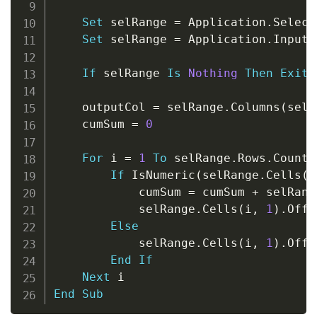
Set
 selRange 
=
 Application
.
Select
Set
 selRange 
=
 Application
.
InputB
If
 selRange 
Is
Nothing
Then
Exit
    outputCol 
=
 selRange
.
Columns
(
selR
    cumSum 
=
0
For
 i 
=
1
To
 selRange
.
Rows
.
Count

If
 IsNumeric
(
selRange
.
Cells
(
i
            cumSum 
=
 cumSum 
+
 selRang
            selRange
.
Cells
(
i
,
1
)
.
Offs
Else
            selRange
.
Cells
(
i
,
1
)
.
Offs
End
If
Next
End
Sub