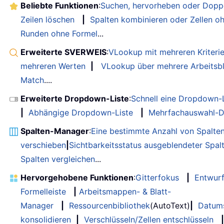
Beliebte Funktionen
:
Suchen, hervorheben oder Doppe
Zeilen löschen
|
Spalten kombinieren oder Zellen o
Runden ohne Formel
...
Erweiterte SVERWEIS
:
VLookup mit mehreren Kriteri
mehreren Werten
|
VLookup über mehrere Arbeitsbl
Match
....
Erweiterte Dropdown-Liste
:
Schnell eine Dropdown-L
|
Abhängige Dropdown-Liste
|
Mehrfachauswahl-D
Spalten-Manager
:
Eine bestimmte Anzahl von Spalte
verschieben
|
Sichtbarkeitsstatus ausgeblendeter Spal
Spalten vergleichen
...
Hervorgehobene Funktionen
:
Gitterfokus
|
Entwur
Formelleiste
|
Arbeitsmappen- & Blatt-
Manager
|
Ressourcenbibliothek
(AutoText)
|
Datum
konsolidieren
|
Verschlüsseln/Zellen entschlüsseln
|