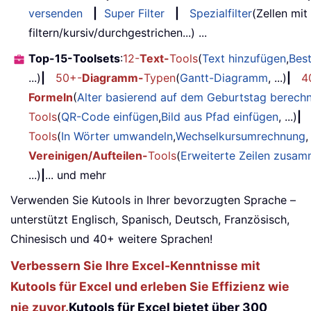
versenden
|
Super Filter
|
Spezialfilter
(Zellen mit
filtern/kursiv/durchgestrichen...) ...
Top-15-Toolsets
:
12-
Text-
Tools
(
Text hinzufügen
,
Bes
...)
|
50+-
Diagramm-
Typen
(
Gantt-Diagramm
, ...)
|
4
Formeln
(
Alter basierend auf dem Geburtstag berech
Tools
(
QR-Code einfügen
,
Bild aus Pfad einfügen
, ...)
|
Tools
(
In Wörter umwandeln
,
Wechselkursumrechnung
,
Vereinigen/Aufteilen-
Tools
(
Erweiterte Zeilen zusa
...)
|
... und mehr
Verwenden Sie Kutools in Ihrer bevorzugten Sprache –
unterstützt Englisch, Spanisch, Deutsch, Französisch,
Chinesisch und 40+ weitere Sprachen!
Verbessern Sie Ihre Excel-Kenntnisse mit
Kutools für Excel und erleben Sie Effizienz wie
nie zuvor.
Kutools für Excel bietet über 300