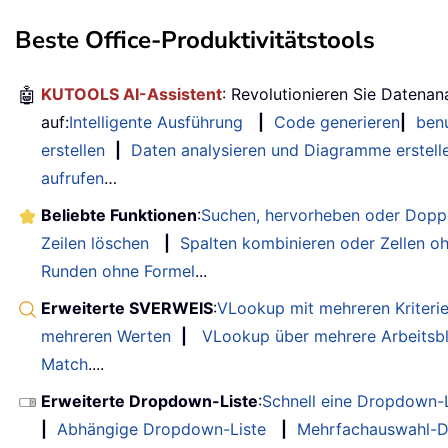
Beste Office-Produktivitätstools
🤖
KUTOOLS AI-Assistent
: Revolutionieren Sie Datenan
auf:
Intelligente Ausführung
|
Code generieren
|
benu
erstellen
|
Daten analysieren und Diagramme erstell
aufrufen
…
Beliebte Funktionen
:
Suchen, hervorheben oder Doppe
Zeilen löschen
|
Spalten kombinieren oder Zellen o
Runden ohne Formel
...
Erweiterte SVERWEIS
:
VLookup mit mehreren Kriteri
mehreren Werten
|
VLookup über mehrere Arbeitsbl
Match
....
Erweiterte Dropdown-Liste
:
Schnell eine Dropdown-L
|
Abhängige Dropdown-Liste
|
Mehrfachauswahl-D