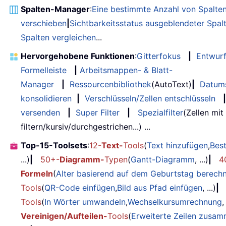
Spalten-Manager
:
Eine bestimmte Anzahl von Spalte
verschieben
|
Sichtbarkeitsstatus ausgeblendeter Spal
Spalten vergleichen
...
Hervorgehobene Funktionen
:
Gitterfokus
|
Entwur
Formelleiste
|
Arbeitsmappen- & Blatt-
Manager
|
Ressourcenbibliothek
(AutoText)
|
Datum
konsolidieren
|
Verschlüsseln/Zellen entschlüsseln
|
versenden
|
Super Filter
|
Spezialfilter
(Zellen mit
filtern/kursiv/durchgestrichen...) ...
Top-15-Toolsets
:
12-
Text-
Tools
(
Text hinzufügen
,
Bes
...)
|
50+-
Diagramm-
Typen
(
Gantt-Diagramm
, ...)
|
4
Formeln
(
Alter basierend auf dem Geburtstag berech
Tools
(
QR-Code einfügen
,
Bild aus Pfad einfügen
, ...)
|
Tools
(
In Wörter umwandeln
,
Wechselkursumrechnung
,
Vereinigen/Aufteilen-
Tools
(
Erweiterte Zeilen zusa