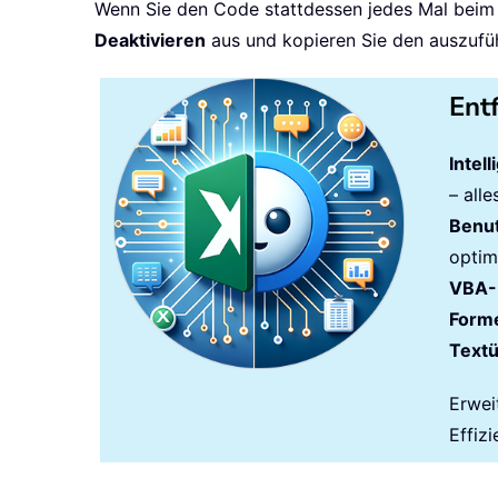
Wenn Sie den Code stattdessen jedes Mal bei
Deaktivieren
aus und kopieren Sie den auszuf
Ent
Intel
– all
Benut
optim
VBA-
Forme
Text
Erwei
Effizi