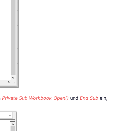
n
Private Sub Workbook_Open()
und
End Sub
ein,