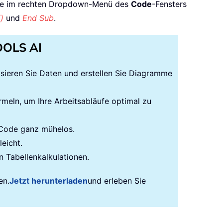
Sie im rechten Dropdown-Menü des
Code
-Fensters
)
und
End Sub
.
TOOLS AI
lysieren Sie Daten und erstellen Sie Diagramme
rmeln, um Ihre Arbeitsabläufe optimal zu
-Code ganz mühelos.
eicht.
n Tabellenkalkulationen.
en.
Jetzt herunterladen
und erleben Sie