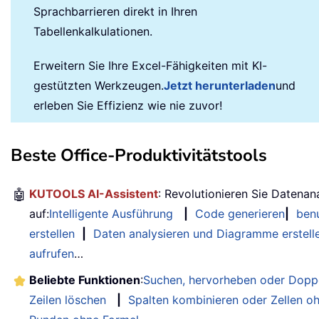
Sprachbarrieren direkt in Ihren
Tabellenkalkulationen.
Erweitern Sie Ihre Excel-Fähigkeiten mit KI-
gestützten Werkzeugen.
Jetzt herunterladen
und
erleben Sie Effizienz wie nie zuvor!
Beste Office-Produktivitätstools
🤖
KUTOOLS AI-Assistent
: Revolutionieren Sie Datenan
auf:
Intelligente Ausführung
|
Code generieren
|
benu
erstellen
|
Daten analysieren und Diagramme erstell
aufrufen
…
Beliebte Funktionen
:
Suchen, hervorheben oder Doppe
Zeilen löschen
|
Spalten kombinieren oder Zellen o