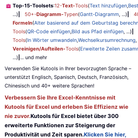
Top-15-Toolsets
:
12-
Text-
Tools
(
Text hinzufügen
,
Bes
...)
|
50+-
Diagramm-
Typen
(
Gantt-Diagramm
, ...)
|
4
Formeln
(
Alter basierend auf dem Geburtstag berech
Tools
(
QR-Code einfügen
,
Bild aus Pfad einfügen
, ...)
|
Tools
(
In Wörter umwandeln
,
Wechselkursumrechnung
,
Vereinigen/Aufteilen-
Tools
(
Erweiterte Zeilen zusa
...)
|
... und mehr
Verwenden Sie Kutools in Ihrer bevorzugten Sprache –
unterstützt Englisch, Spanisch, Deutsch, Französisch,
Chinesisch und 40+ weitere Sprachen!
Verbessern Sie Ihre Excel-Kenntnisse mit
Kutools für Excel und erleben Sie Effizienz wie
nie zuvor.
Kutools für Excel bietet über 300
erweiterte Funktionen zur Steigerung der
Produktivität und Zeit sparen.
Klicken Sie hier,