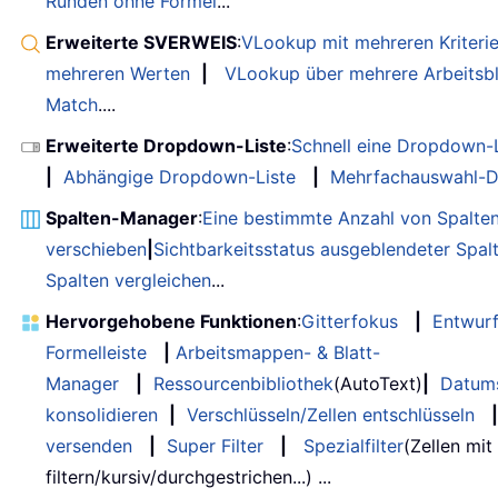
Runden ohne Formel
...
Erweiterte SVERWEIS
:
VLookup mit mehreren Kriteri
mehreren Werten
|
VLookup über mehrere Arbeitsbl
Match
....
Erweiterte Dropdown-Liste
:
Schnell eine Dropdown-L
|
Abhängige Dropdown-Liste
|
Mehrfachauswahl-D
Spalten-Manager
:
Eine bestimmte Anzahl von Spalte
verschieben
|
Sichtbarkeitsstatus ausgeblendeter Spal
Spalten vergleichen
...
Hervorgehobene Funktionen
:
Gitterfokus
|
Entwur
Formelleiste
|
Arbeitsmappen- & Blatt-
Manager
|
Ressourcenbibliothek
(AutoText)
|
Datum
konsolidieren
|
Verschlüsseln/Zellen entschlüsseln
|
versenden
|
Super Filter
|
Spezialfilter
(Zellen mit
filtern/kursiv/durchgestrichen...) ...