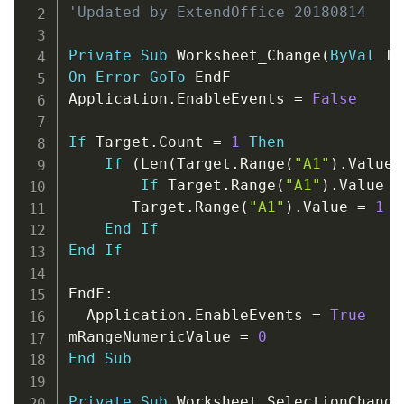
'Updated by ExtendOffice 20180814
Private
Sub
 Worksheet_Change
(
ByVal
 Ta
On
Error
GoTo
 EndF

Application
.
EnableEvents 
=
False
If
 Target
.
Count 
=
1
Then
If
(
Len
(
Target
.
Range
(
"A1"
)
.
Value
)
If
 Target
.
Range
(
"A1"
)
.
Value 
=
       Target
.
Range
(
"A1"
)
.
Value 
=
1
*
End
If
End
If
EndF
:
  Application
.
EnableEvents 
=
True
mRangeNumericValue 
=
0
End
Sub
Private
Sub
 Worksheet_SelectionChange