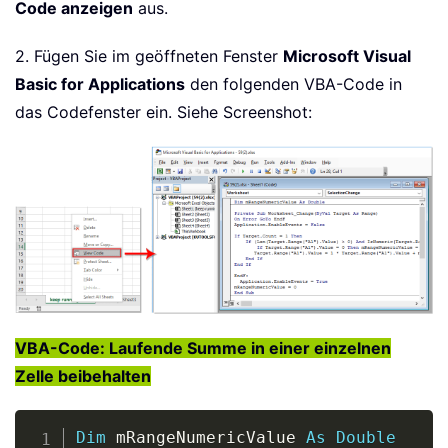
Code anzeigen
aus.
2. Fügen Sie im geöffneten Fenster
Microsoft Visual
Basic for Applications
den folgenden VBA-Code in
das Codefenster ein. Siehe Screenshot:
VBA-Code: Laufende Summe in einer einzelnen
Zelle beibehalten
Copy
Dim
 mRangeNumericValue 
As
Double