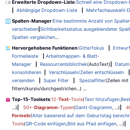
Erweiterte Dropdown-Liste
:
Schnell eine Dropdown-L
|
Abhängige Dropdown-Liste
|
Mehrfachauswahl-D
Spalten-Manager
:
Eine bestimmte Anzahl von Spalte
verschieben
|
Sichtbarkeitsstatus ausgeblendeter Spal
Spalten vergleichen
...
Hervorgehobene Funktionen
:
Gitterfokus
|
Entwur
Formelleiste
|
Arbeitsmappen- & Blatt-
Manager
|
Ressourcenbibliothek
(AutoText)
|
Datum
konsolidieren
|
Verschlüsseln/Zellen entschlüsseln
|
versenden
|
Super Filter
|
Spezialfilter
(Zellen mit
filtern/kursiv/durchgestrichen...) ...
Top-15-Toolsets
:
12-
Text-
Tools
(
Text hinzufügen
,
Bes
...)
|
50+-
Diagramm-
Typen
(
Gantt-Diagramm
, ...)
|
4
Formeln
(
Alter basierend auf dem Geburtstag berech
Tools
(
QR-Code einfügen
,
Bild aus Pfad einfügen
, ...)
|