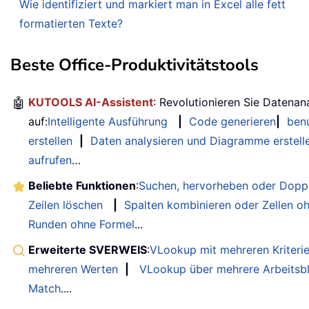
Wie identifiziert und markiert man in Excel alle fett
formatierten Texte?
Beste Office-Produktivitätstools
🤖
KUTOOLS AI-Assistent
: Revolutionieren Sie Datenan
auf:
Intelligente Ausführung
|
Code generieren
|
benu
erstellen
|
Daten analysieren und Diagramme erstell
aufrufen
…
Beliebte Funktionen
:
Suchen, hervorheben oder Doppe
Zeilen löschen
|
Spalten kombinieren oder Zellen o
Runden ohne Formel
...
Erweiterte SVERWEIS
:
VLookup mit mehreren Kriteri
mehreren Werten
|
VLookup über mehrere Arbeitsbl
Match
....