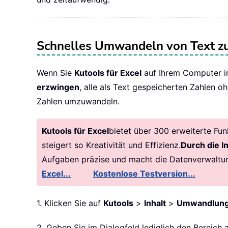
Schnelles Umwandeln von Text zu 
Wenn Sie
Kutools für Excel
auf Ihrem Computer ins
erzwingen
, alle als Text gespeicherten Zahlen o
Zahlen umzuwandeln.
Kutools für Excel
bietet über 300 erweiterte Fu
steigert so Kreativität und Effizienz.
Durch die I
Aufgaben präzise und macht die Datenverwaltu
Excel...
Kostenlose Testversion...
1. Klicken Sie auf
Kutools
>
Inhalt
>
Umwandlung 
2. Geben Sie im Dialogfeld lediglich den Bereich a