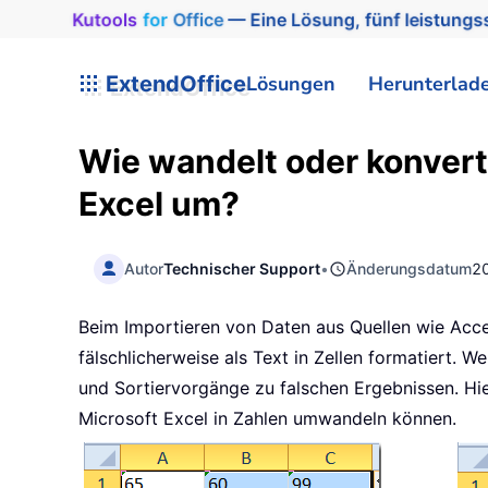
Kutools
for
Office
— Eine Lösung, fünf leistungss
ExtendOffice
Lösungen
Herunterlad
Wie wandelt oder konverti
Excel um?
Autor
Technischer Support
•
Änderungsdatum
2
Beim Importieren von Daten aus Quellen wie Acc
fälschlicherweise als Text in Zellen formatiert. 
und Sortiervorgänge zu falschen Ergebnissen. Hie
Microsoft Excel in Zahlen umwandeln können.