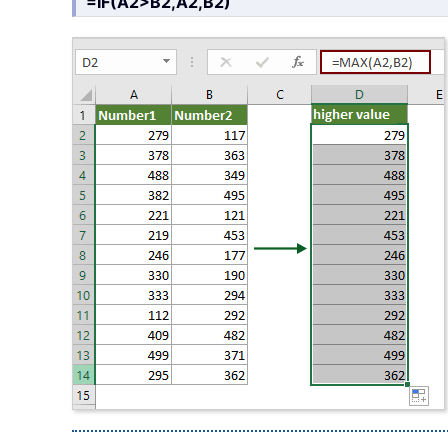
=IF(A2>B2,A2,B2)