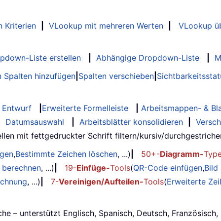
 Kriterien
|
VLookup mit mehreren Werten
|
VLookup üb
opdown-Liste erstellen
|
Abhängige Dropdown-Liste
|
M
 Spalten hinzufügen
|
Spalten verschieben
|
Sichtbarkeitssta
Entwurf
|
Erweiterte Formelleiste
|
Arbeitsmappen- & Bla
|
Datumsauswahl
|
Arbeitsblätter konsolidieren
|
Versch
llen mit fettgedruckter Schrift filtern/kursiv/durchgestrichen..
ügen
,
Bestimmte Zeichen löschen
, ...)
|
50+-
Diagramm-
Typ
g berechnen
, ...)
|
19-
Einfüge-
Tools
(
QR-Code einfügen
,
Bild
echnung
, ...)
|
7-
Vereinigen/Aufteilen-
Tools
(
Erweiterte Ze
he – unterstützt Englisch, Spanisch, Deutsch, Französisch