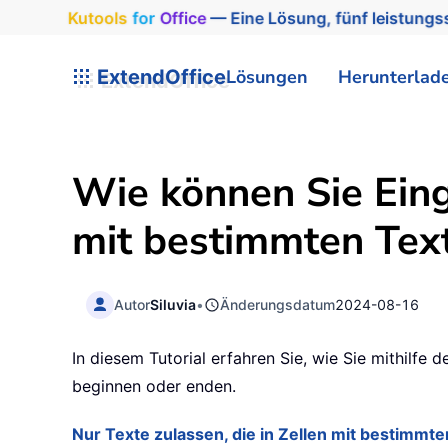
Kutools
for
Office
— Eine Lösung, fünf leistungss
ExtendOffice
Lösungen
Herunterlad
Wie können Sie Eing
mit bestimmten Tex
Autor
Siluvia
•
Änderungsdatum
2024-08-16
In diesem Tutorial erfahren Sie, wie Sie mithilfe 
beginnen oder enden.
Nur Texte zulassen, die in Zellen mit bestimm