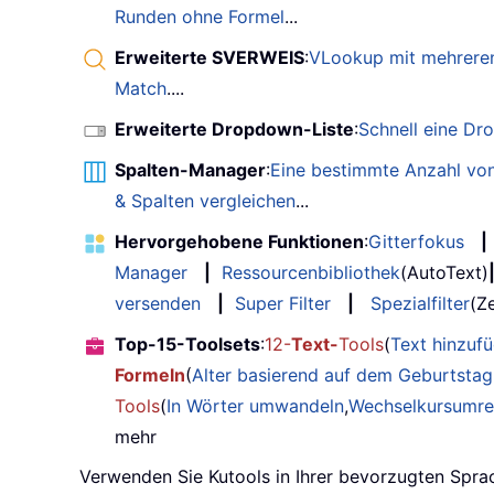
Runden ohne Formel
...
Erweiterte SVERWEIS
:
VLookup mit mehreren
Match
....
Erweiterte Dropdown-Liste
:
Schnell eine Dr
Spalten-Manager
:
Eine bestimmte Anzahl von
& Spalten vergleichen
...
Hervorgehobene Funktionen
:
Gitterfokus
|
Manager
|
Ressourcenbibliothek
(AutoText)
versenden
|
Super Filter
|
Spezialfilter
(Ze
Top-15-Toolsets
:
12-
Text-
Tools
(
Text hinzuf
Formeln
(
Alter basierend auf dem Geburtsta
Tools
(
In Wörter umwandeln
,
Wechselkursumr
mehr
Verwenden Sie Kutools in Ihrer bevorzugten Sprac