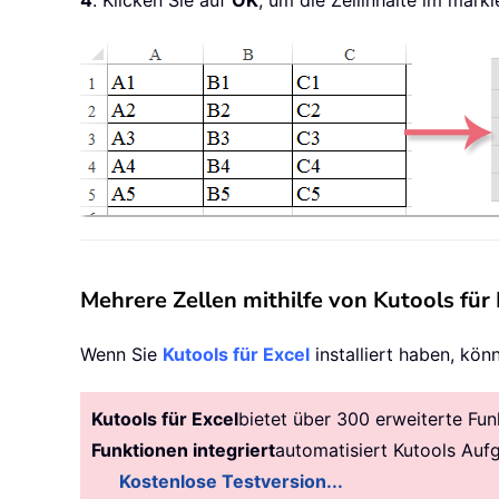
4
. Klicken Sie auf
OK
, um die Zellinhalte im mark
Mehrere Zellen mithilfe von Kutools für
Wenn Sie
Kutools für Excel
installiert haben, kö
Kutools für Excel
bietet über 300 erweiterte Fun
Funktionen integriert
automatisiert Kutools Auf
Kostenlose Testversion...