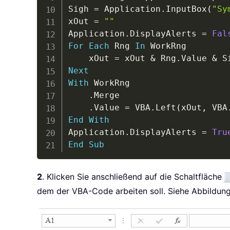
Sigh 
=
 Application
.
InputBox
(
"Sy
xOut 
=
""
Application
.
DisplayAlerts 
=
Fal
For
Each
 Rng 
In
 WorkRng

    xOut 
=
 xOut 
&
 Rng
.
Value 
&
Next
With
 WorkRng

.
Merge

.
Value 
=
 VBA
.
Left
(
xOut
,
 VBA
End
With
Application
.
DisplayAlerts 
=
Tru
End
Sub
2
. Klicken Sie anschließend auf die Schaltfläche
dem der VBA-Code arbeiten soll. Siehe Abbildung