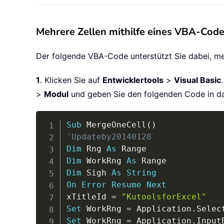
Mehrere Zellen mithilfe eines VBA-Code
Der folgende VBA-Code unterstützt Sie dabei, me
1
. Klicken Sie auf
Entwicklertools
>
Visual Basic
>
Modul
und geben Sie den folgenden Code in da
Sub
 MergeOneCell
(
)
'Updateby20140128
Dim
 Rng 
As
Dim
 WorkRng 
As
Dim
 Sigh 
As
String
On
Error
Resume
Next
xTitleId 
=
"KutoolsforExcel"
Set
 WorkRng 
=
 Application
.
Set
 WorkRng 
=
 Application
.
Input