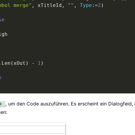
mbol merge"
,
 xTitleId
,
""
,
Type
:
=
2
)
se
.
Len
(
xOut
)
-
1
)
e
, um den Code auszuführen. Es erscheint ein Dialogfeld,
en: