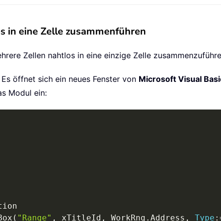
s in eine Zelle zusammenführen
hrere Zellen nahtlos in eine einzige Zelle zusammenzuführ
. Es öffnet sich ein neues Fenster von
Microsoft Visual Basi
s Modul ein:
Box
(
"Range"
,
 xTitleId
,
 WorkRng
.
Address
,
Type
: