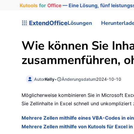
Kutools
for
Office
— Eine Lösung, fünf leistungss
ExtendOffice
Lösungen
Herunterlad
Wie können Sie Inha
zusammenführen, oh
Autor
Kelly
•
Änderungsdatum
2024-10-10
Möglicherweise kombinieren Sie in Microsoft Exce
Sie Zellinhalte in Excel schnell und unkomplizie
Mehrere Zellen mithilfe eines VBA-Codes in e
Mehrere Zellen mithilfe von Kutools für Excel 