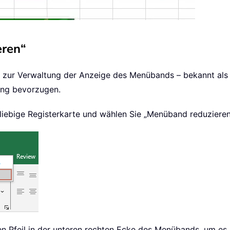
eren“
he zur Verwaltung der Anzeige des Menübands – bekannt als
sung bevorzugen.
eliebige Registerkarte und wählen Sie „Menüband reduzieren
en Pfeil in der unteren rechten Ecke des Menübands, um es 