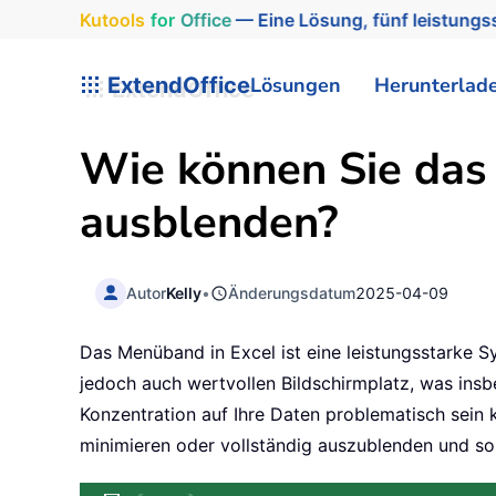
Kutools
for
Office
— Eine Lösung, fünf leistungss
ExtendOffice
Lösungen
Herunterlad
Wie können Sie das
ausblenden?
Autor
Kelly
•
Änderungsdatum
2025-04-09
Das Menüband in Excel ist eine leistungsstarke S
jedoch auch wertvollen Bildschirmplatz, was insb
Konzentration auf Ihre Daten problematisch sein
minimieren oder vollständig auszublenden und so 