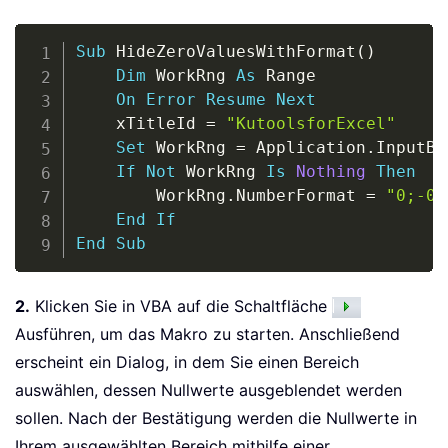
Copy
Sub
 HideZeroValuesWithFormat
(
)
Dim
 WorkRng 
As
 Range

On
Error
Resume
Next
    xTitleId 
=
"KutoolsforExcel"
Set
 WorkRng 
=
 Application
.
InputBo
If
Not
 WorkRng 
Is
Nothing
Then
        WorkRng
.
NumberFormat 
=
"0;-0;
End
If
End
Sub
2.
Klicken Sie in VBA auf die Schaltfläche
Ausführen, um das Makro zu starten. Anschließend
erscheint ein Dialog, in dem Sie einen Bereich
auswählen, dessen Nullwerte ausgeblendet werden
sollen. Nach der Bestätigung werden die Nullwerte in
Ihrem ausgewählten Bereich mithilfe einer