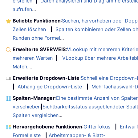
erstellen
|
Daten analysieren und Diagramme erstell
aufrufen
…
Beliebte Funktionen
:
Suchen, hervorheben oder Doppe
Zeilen löschen
|
Spalten kombinieren oder Zellen o
Runden ohne Formel
...
Erweiterte SVERWEIS
:
VLookup mit mehreren Kriteri
mehreren Werten
|
VLookup über mehrere Arbeitsbl
Match
....
Erweiterte Dropdown-Liste
:
Schnell eine Dropdown-L
|
Abhängige Dropdown-Liste
|
Mehrfachauswahl-D
Spalten-Manager
:
Eine bestimmte Anzahl von Spalte
verschieben
|
Sichtbarkeitsstatus ausgeblendeter Spal
Spalten vergleichen
...
Hervorgehobene Funktionen
:
Gitterfokus
|
Entwur
Formelleiste
|
Arbeitsmappen- & Blatt-