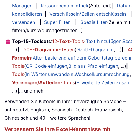
Manager
|
Ressourcenbibliothek
(AutoText)
|
Datum
konsolidieren
|
Verschlüsseln/Zellen entschlüsseln
|
versenden
|
Super Filter
|
Spezialfilter
(Zellen mit
filtern/kursiv/durchgestrichen...) ...
Top-15-Toolsets
:
12-
Text-
Tools
(
Text hinzufügen
,
Bes
...)
|
50+-
Diagramm-
Typen
(
Gantt-Diagramm
, ...)
|
4
Formeln
(
Alter basierend auf dem Geburtstag berech
Tools
(
QR-Code einfügen
,
Bild aus Pfad einfügen
, ...)
|
Tools
(
In Wörter umwandeln
,
Wechselkursumrechnung
,
Vereinigen/Aufteilen-
Tools
(
Erweiterte Zeilen zusa
...)
|
... und mehr
Verwenden Sie Kutools in Ihrer bevorzugten Sprache –
unterstützt Englisch, Spanisch, Deutsch, Französisch,
Chinesisch und 40+ weitere Sprachen!
Verbessern Sie Ihre Excel-Kenntnisse mit