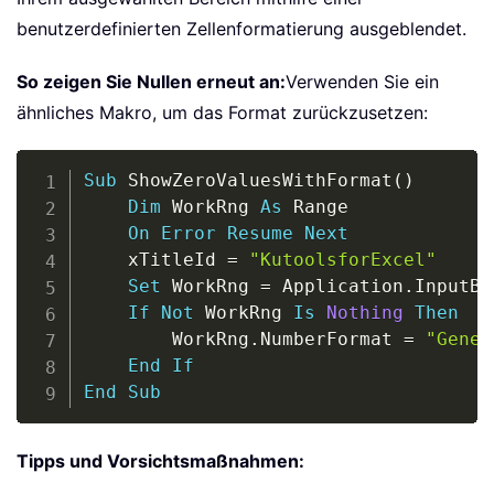
benutzerdefinierten Zellenformatierung ausgeblendet.
So zeigen Sie Nullen erneut an:
Verwenden Sie ein
ähnliches Makro, um das Format zurückzusetzen:
Copy
Sub
 ShowZeroValuesWithFormat
(
)
Dim
 WorkRng 
As
 Range

On
Error
Resume
Next
    xTitleId 
=
"KutoolsforExcel"
Set
 WorkRng 
=
 Application
.
InputBo
If
Not
 WorkRng 
Is
Nothing
Then
        WorkRng
.
NumberFormat 
=
"Gener
End
If
End
Sub
Tipps und Vorsichtsmaßnahmen: