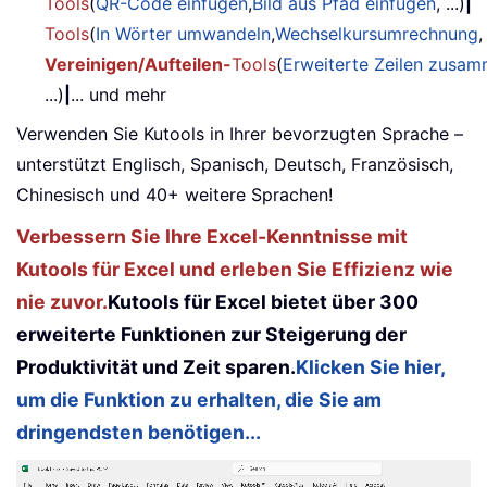
Tools
(
QR-Code einfügen
,
Bild aus Pfad einfügen
, ...)
|
Tools
(
In Wörter umwandeln
,
Wechselkursumrechnung
,
Vereinigen/Aufteilen-
Tools
(
Erweiterte Zeilen zusa
...)
|
... und mehr
Verwenden Sie Kutools in Ihrer bevorzugten Sprache –
unterstützt Englisch, Spanisch, Deutsch, Französisch,
Chinesisch und 40+ weitere Sprachen!
Verbessern Sie Ihre Excel-Kenntnisse mit
Kutools für Excel und erleben Sie Effizienz wie
nie zuvor.
Kutools für Excel bietet über 300
erweiterte Funktionen zur Steigerung der
Produktivität und Zeit sparen.
Klicken Sie hier,
um die Funktion zu erhalten, die Sie am
dringendsten benötigen...