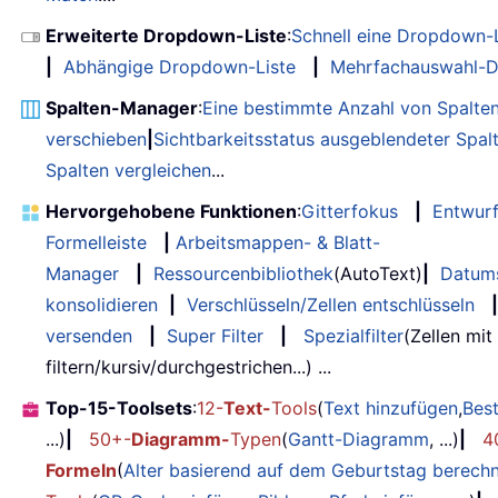
Erweiterte Dropdown-Liste
:
Schnell eine Dropdown-L
|
Abhängige Dropdown-Liste
|
Mehrfachauswahl-D
Spalten-Manager
:
Eine bestimmte Anzahl von Spalte
verschieben
|
Sichtbarkeitsstatus ausgeblendeter Spal
Spalten vergleichen
...
Hervorgehobene Funktionen
:
Gitterfokus
|
Entwur
Formelleiste
|
Arbeitsmappen- & Blatt-
Manager
|
Ressourcenbibliothek
(AutoText)
|
Datum
konsolidieren
|
Verschlüsseln/Zellen entschlüsseln
|
versenden
|
Super Filter
|
Spezialfilter
(Zellen mit
filtern/kursiv/durchgestrichen...) ...
Top-15-Toolsets
:
12-
Text-
Tools
(
Text hinzufügen
,
Bes
...)
|
50+-
Diagramm-
Typen
(
Gantt-Diagramm
, ...)
|
4
Formeln
(
Alter basierend auf dem Geburtstag berech