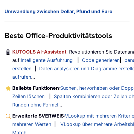
Umwandlung zwischen Dollar, Pfund und Euro
Beste Office-Produktivitätstools
🤖
KUTOOLS AI-Assistent
: Revolutionieren Sie Datenan
auf:
Intelligente Ausführung
|
Code generieren
|
benu
erstellen
|
Daten analysieren und Diagramme erstell
aufrufen
…
Beliebte Funktionen
:
Suchen, hervorheben oder Doppe
Zeilen löschen
|
Spalten kombinieren oder Zellen o
Runden ohne Formel
...
Erweiterte SVERWEIS
:
VLookup mit mehreren Kriteri
mehreren Werten
|
VLookup über mehrere Arbeitsbl
Match
....