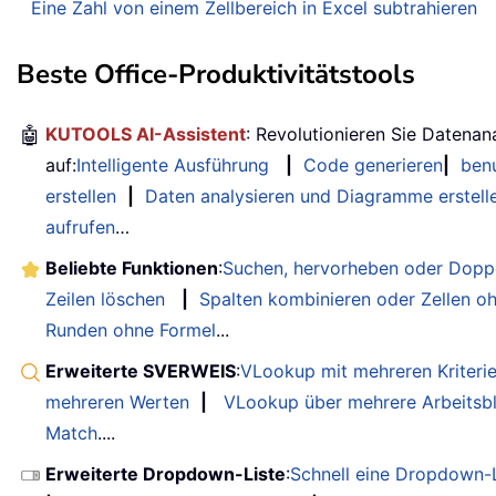
Eine Zahl von einem Zellbereich in Excel subtrahieren
Beste Office-Produktivitätstools
🤖
KUTOOLS AI-Assistent
: Revolutionieren Sie Datenan
auf:
Intelligente Ausführung
|
Code generieren
|
benu
erstellen
|
Daten analysieren und Diagramme erstell
aufrufen
…
Beliebte Funktionen
:
Suchen, hervorheben oder Doppe
Zeilen löschen
|
Spalten kombinieren oder Zellen o
Runden ohne Formel
...
Erweiterte SVERWEIS
:
VLookup mit mehreren Kriteri
mehreren Werten
|
VLookup über mehrere Arbeitsbl
Match
....
Erweiterte Dropdown-Liste
:
Schnell eine Dropdown-L