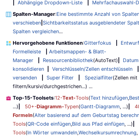
|
Abhängige Dropdown-Liste
|
Mehrfachauswahl-D
Spalten-Manager
:
Eine bestimmte Anzahl von Spalte
verschieben
|
Sichtbarkeitsstatus ausgeblendeter Spal
Spalten vergleichen
...
Hervorgehobene Funktionen
:
Gitterfokus
|
Entwur
Formelleiste
|
Arbeitsmappen- & Blatt-
Manager
|
Ressourcenbibliothek
(AutoText)
|
Datum
konsolidieren
|
Verschlüsseln/Zellen entschlüsseln
|
versenden
|
Super Filter
|
Spezialfilter
(Zellen mit
filtern/kursiv/durchgestrichen...) ...
Top-15-Toolsets
:
12-
Text-
Tools
(
Text hinzufügen
,
Bes
...)
|
50+-
Diagramm-
Typen
(
Gantt-Diagramm
, ...)
|
4
Formeln
(
Alter basierend auf dem Geburtstag berech
Tools
(
QR-Code einfügen
,
Bild aus Pfad einfügen
, ...)
|
Tools
(
In Wörter umwandeln
,
Wechselkursumrechnung
,