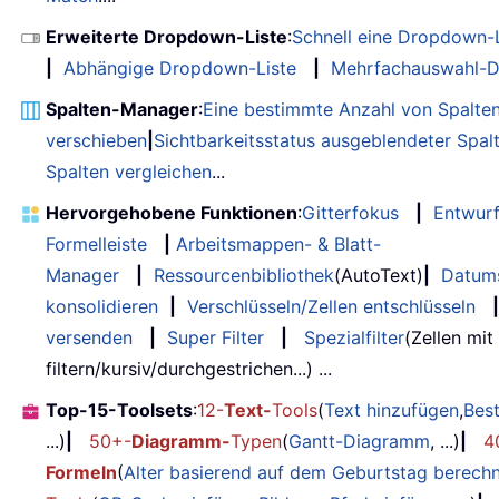
Erweiterte Dropdown-Liste
:
Schnell eine Dropdown-L
|
Abhängige Dropdown-Liste
|
Mehrfachauswahl-D
Spalten-Manager
:
Eine bestimmte Anzahl von Spalte
verschieben
|
Sichtbarkeitsstatus ausgeblendeter Spal
Spalten vergleichen
...
Hervorgehobene Funktionen
:
Gitterfokus
|
Entwur
Formelleiste
|
Arbeitsmappen- & Blatt-
Manager
|
Ressourcenbibliothek
(AutoText)
|
Datum
konsolidieren
|
Verschlüsseln/Zellen entschlüsseln
|
versenden
|
Super Filter
|
Spezialfilter
(Zellen mit
filtern/kursiv/durchgestrichen...) ...
Top-15-Toolsets
:
12-
Text-
Tools
(
Text hinzufügen
,
Bes
...)
|
50+-
Diagramm-
Typen
(
Gantt-Diagramm
, ...)
|
4
Formeln
(
Alter basierend auf dem Geburtstag berech