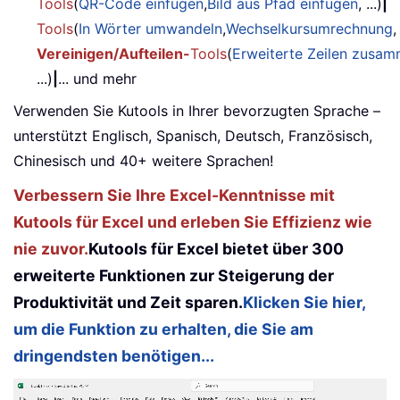
Tools
(
QR-Code einfügen
,
Bild aus Pfad einfügen
, ...)
|
Tools
(
In Wörter umwandeln
,
Wechselkursumrechnung
,
Vereinigen/Aufteilen-
Tools
(
Erweiterte Zeilen zusa
...)
|
... und mehr
Verwenden Sie Kutools in Ihrer bevorzugten Sprache –
unterstützt Englisch, Spanisch, Deutsch, Französisch,
Chinesisch und 40+ weitere Sprachen!
Verbessern Sie Ihre Excel-Kenntnisse mit
Kutools für Excel und erleben Sie Effizienz wie
nie zuvor.
Kutools für Excel bietet über 300
erweiterte Funktionen zur Steigerung der
Produktivität und Zeit sparen.
Klicken Sie hier,
um die Funktion zu erhalten, die Sie am
dringendsten benötigen...