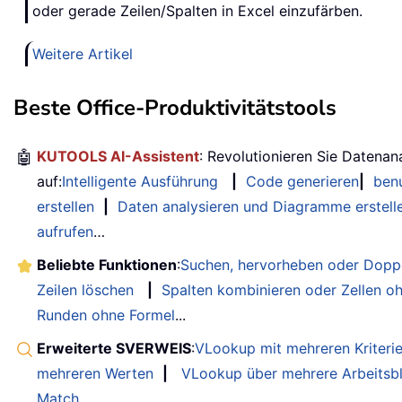
oder gerade Zeilen/Spalten in Excel einzufärben.
Weitere Artikel
Beste Office-Produktivitätstools
🤖
KUTOOLS AI-Assistent
: Revolutionieren Sie Datenan
auf:
Intelligente Ausführung
|
Code generieren
|
benu
erstellen
|
Daten analysieren und Diagramme erstell
aufrufen
…
Beliebte Funktionen
:
Suchen, hervorheben oder Doppe
Zeilen löschen
|
Spalten kombinieren oder Zellen o
Runden ohne Formel
...
Erweiterte SVERWEIS
:
VLookup mit mehreren Kriteri
mehreren Werten
|
VLookup über mehrere Arbeitsbl
Match
....