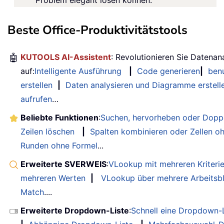
Problem elegant lösen können.
Beste Office-Produktivitätstools
🤖
KUTOOLS AI-Assistent
: Revolutionieren Sie Datenan
auf:
Intelligente Ausführung
|
Code generieren
|
benu
erstellen
|
Daten analysieren und Diagramme erstell
aufrufen
…
Beliebte Funktionen
:
Suchen, hervorheben oder Doppe
Zeilen löschen
|
Spalten kombinieren oder Zellen o
Runden ohne Formel
...
Erweiterte SVERWEIS
:
VLookup mit mehreren Kriteri
mehreren Werten
|
VLookup über mehrere Arbeitsbl
Match
....
Erweiterte Dropdown-Liste
:
Schnell eine Dropdown-L