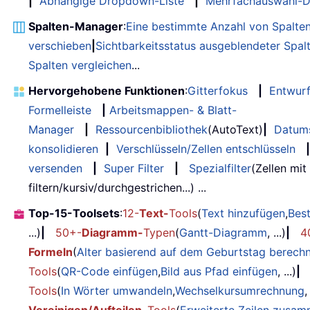
|
Abhängige Dropdown-Liste
|
Mehrfachauswahl-D
Spalten-Manager
:
Eine bestimmte Anzahl von Spalte
verschieben
|
Sichtbarkeitsstatus ausgeblendeter Spal
Spalten vergleichen
...
Hervorgehobene Funktionen
:
Gitterfokus
|
Entwur
Formelleiste
|
Arbeitsmappen- & Blatt-
Manager
|
Ressourcenbibliothek
(AutoText)
|
Datum
konsolidieren
|
Verschlüsseln/Zellen entschlüsseln
|
versenden
|
Super Filter
|
Spezialfilter
(Zellen mit
filtern/kursiv/durchgestrichen...) ...
Top-15-Toolsets
:
12-
Text-
Tools
(
Text hinzufügen
,
Bes
...)
|
50+-
Diagramm-
Typen
(
Gantt-Diagramm
, ...)
|
4
Formeln
(
Alter basierend auf dem Geburtstag berech
Tools
(
QR-Code einfügen
,
Bild aus Pfad einfügen
, ...)
|
Tools
(
In Wörter umwandeln
,
Wechselkursumrechnung
,