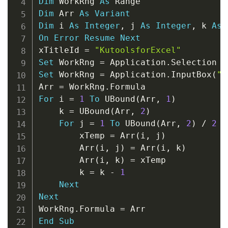
Dim
 WorkRng 
As
Dim
 Arr 
As
Variant
Dim
 i 
As
Integer
,
 j 
As
Integer
,
 k 
As
On
Error
Resume
Next
xTitleId 
=
"KutoolsforExcel"
Set
 WorkRng 
=
 Application
.
Set
 WorkRng 
=
 Application
.
InputBox
(
"R
Arr 
=
 WorkRng
.
For
 i 
=
1
To
 UBound
(
Arr
,
1
)
    k 
=
 UBound
(
Arr
,
2
)
For
 j 
=
1
To
 UBound
(
Arr
,
2
)
/
2
        xTemp 
=
 Arr
(
i
,
 j
)
        Arr
(
i
,
 j
)
=
 Arr
(
i
,
 k
)
        Arr
(
i
,
 k
)
=
 xTemp

        k 
=
 k 
-
1
Next
Next
WorkRng
.
Formula 
=
End
Sub