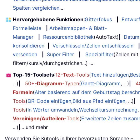
Spalten vergleichen
...
Hervorgehobene Funktionen
:
Gitterfokus
|
Entwur
Formelleiste
|
Arbeitsmappen- & Blatt-
Manager
|
Ressourcenbibliothek
(AutoText)
|
Datum
konsolidieren
|
Verschlüsseln/Zellen entschlüsseln
|
versenden
|
Super Filter
|
Spezialfilter
(Zellen mit
filtern/kursiv/durchgestrichen...) ...
Top-15-Toolsets
:
12-
Text-
Tools
(
Text hinzufügen
,
Bes
...)
|
50+-
Diagramm-
Typen
(
Gantt-Diagramm
, ...)
|
4
Formeln
(
Alter basierend auf dem Geburtstag berech
Tools
(
QR-Code einfügen
,
Bild aus Pfad einfügen
, ...)
|
Tools
(
In Wörter umwandeln
,
Wechselkursumrechnung
,
Vereinigen/Aufteilen-
Tools
(
Erweiterte Zeilen zusa
...)
|
... und mehr
Verwenden Sie Kutools in Ihrer bevorzugten Sprache –