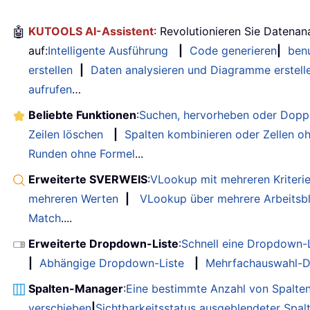
🤖
KUTOOLS AI-Assistent
: Revolutionieren Sie Datenan
auf:
Intelligente Ausführung
|
Code generieren
|
benu
erstellen
|
Daten analysieren und Diagramme erstell
aufrufen
…
Beliebte Funktionen
:
Suchen, hervorheben oder Doppe
Zeilen löschen
|
Spalten kombinieren oder Zellen o
Runden ohne Formel
...
Erweiterte SVERWEIS
:
VLookup mit mehreren Kriteri
mehreren Werten
|
VLookup über mehrere Arbeitsbl
Match
....
Erweiterte Dropdown-Liste
:
Schnell eine Dropdown-L
|
Abhängige Dropdown-Liste
|
Mehrfachauswahl-D
Spalten-Manager
:
Eine bestimmte Anzahl von Spalte
verschieben
|
Sichtbarkeitsstatus ausgeblendeter Spal