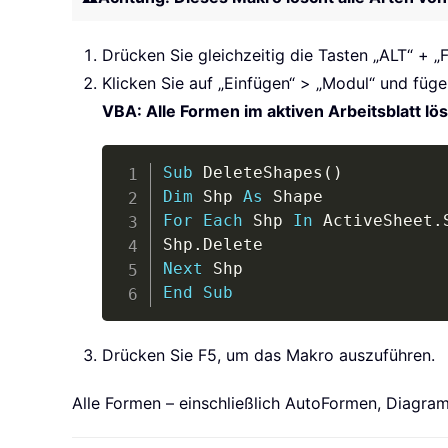
Drücken Sie gleichzeitig die Tasten „ALT“ + „F
Klicken Sie auf „Einfügen“ > „Modul“ und füg
VBA: Alle Formen im aktiven Arbeitsblatt lö
Sub
 DeleteShapes
(
)
Dim
 Shp 
As
For
Each
 Shp 
In
 ActiveSheet
.
Shp
.
Next
End
Sub
Drücken Sie F5, um das Makro auszuführen.
Alle Formen – einschließlich AutoFormen, Diagram