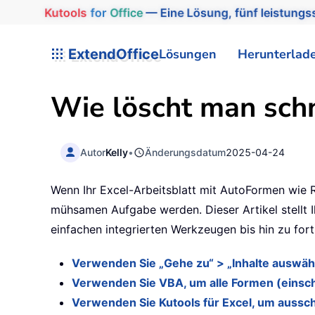
Kutools
for
Office
— Eine Lösung, fünf leistungss
ExtendOffice
Lösungen
Herunterlad
Wie löscht man schn
Autor
Kelly
•
Änderungsdatum
2025-04-24
Wenn Ihr Excel-Arbeitsblatt mit AutoFormen wie R
mühsamen Aufgabe werden. Dieser Artikel stellt Ih
einfachen integrierten Werkzeugen bis hin zu fort
Verwenden Sie „Gehe zu“ > „Inhalte auswähl
Verwenden Sie VBA, um alle Formen (einsch
Verwenden Sie Kutools für Excel, um aussch