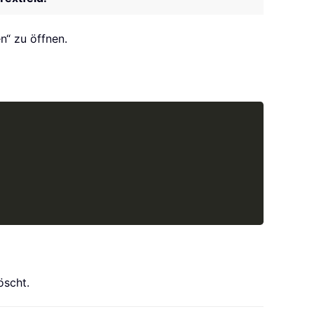
n“ zu öffnen.
Copy
öscht.