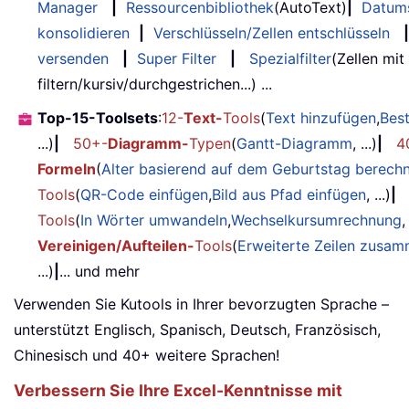
Manager
|
Ressourcenbibliothek
(AutoText)
|
Datum
konsolidieren
|
Verschlüsseln/Zellen entschlüsseln
|
versenden
|
Super Filter
|
Spezialfilter
(Zellen mit
filtern/kursiv/durchgestrichen...) ...
Top-15-Toolsets
:
12-
Text-
Tools
(
Text hinzufügen
,
Bes
...)
|
50+-
Diagramm-
Typen
(
Gantt-Diagramm
, ...)
|
4
Formeln
(
Alter basierend auf dem Geburtstag berech
Tools
(
QR-Code einfügen
,
Bild aus Pfad einfügen
, ...)
|
Tools
(
In Wörter umwandeln
,
Wechselkursumrechnung
,
Vereinigen/Aufteilen-
Tools
(
Erweiterte Zeilen zusa
...)
|
... und mehr
Verwenden Sie Kutools in Ihrer bevorzugten Sprache –
unterstützt Englisch, Spanisch, Deutsch, Französisch,
Chinesisch und 40+ weitere Sprachen!
Verbessern Sie Ihre Excel-Kenntnisse mit