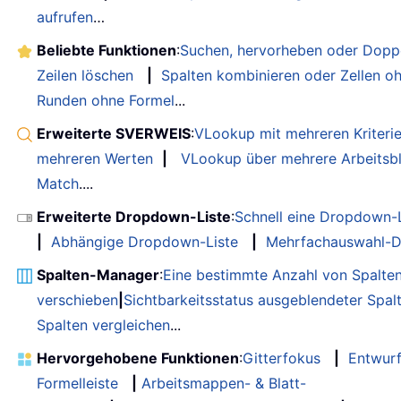
aufrufen
…
Beliebte Funktionen
:
Suchen, hervorheben oder Doppe
Zeilen löschen
|
Spalten kombinieren oder Zellen o
Runden ohne Formel
...
Erweiterte SVERWEIS
:
VLookup mit mehreren Kriteri
mehreren Werten
|
VLookup über mehrere Arbeitsbl
Match
....
Erweiterte Dropdown-Liste
:
Schnell eine Dropdown-L
|
Abhängige Dropdown-Liste
|
Mehrfachauswahl-D
Spalten-Manager
:
Eine bestimmte Anzahl von Spalte
verschieben
|
Sichtbarkeitsstatus ausgeblendeter Spal
Spalten vergleichen
...
Hervorgehobene Funktionen
:
Gitterfokus
|
Entwur
Formelleiste
|
Arbeitsmappen- & Blatt-