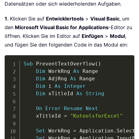
Datensätzen oder sich wiederholenden Aufgaben.
1
. Klicken Sie auf
Entwicklertools
>
Visual Basic
, um
den
Microsoft Visual Basic for Applications
-Editor zu
öffnen. Klicken Sie im Editor auf
Einfügen
>
Modul
,
und fügen Sie den folgenden Code in das Modul ein:
Copy
Sub
 PreventTextOverflow
(
)
Dim
 WorkRng 
As
 Range

Dim
 AdjRng 
As
 Range

Dim
 i 
As
Integer
Dim
 xTitleId 
As
String
On
Error
Resume
Next
    xTitleId 
=
"KutoolsforExcel"
Set
 WorkRng 
=
 Application
.
Selectio
Set
 WorkRng 
=
 Application
.
InputBo