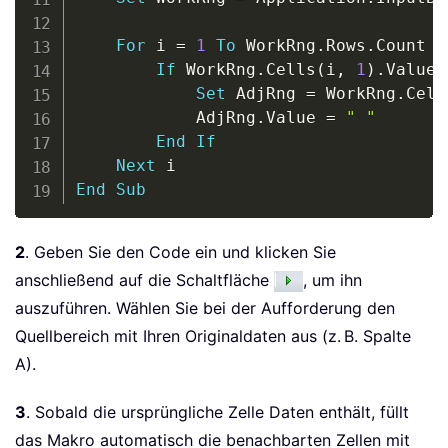
For
 i 
=
1
To
 WorkRng
.
Rows
.
Count

If
 WorkRng
.
Cells
(
i
,
1
)
.
Value 
Set
 AdjRng 
=
 WorkRng
.
Cell
            AdjRng
.
Value 
=
" "
End
If
Next
End
Sub
2
. Geben Sie den Code ein und klicken Sie
anschließend auf die Schaltfläche
, um ihn
auszuführen. Wählen Sie bei der Aufforderung den
Quellbereich mit Ihren Originaldaten aus (z. B. Spalte
A).
3
. Sobald die ursprüngliche Zelle Daten enthält, füllt
das Makro automatisch die benachbarten Zellen mit